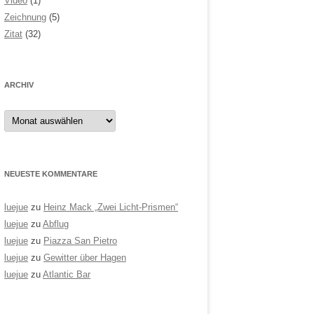
Video
(1)
Zeichnung
(5)
Zitat
(32)
ARCHIV
Archiv
NEUESTE KOMMENTARE
luejue
zu
Heinz Mack „Zwei Licht-Prismen“
luejue
zu
Abflug
luejue
zu
Piazza San Pietro
luejue
zu
Gewitter über Hagen
luejue
zu
Atlantic Bar