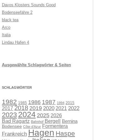
Davos Klosters Sounds Good
Bodenseefähre 2
black tea
Arco
Italia
Lindau Hafen 4
Ausgewählte Schlagwörter & Seiten
SCHLAGWÖRTER
1982
1987
1986
1985
2015
1994
2018
2019
2017
2020
2021
2022
2024
2023
2025
2026
Bad Ragartz
Bergell
Bernina
Bahnhof
Formentera
Bodensee
Côte d’Azur
Hagen
Haspe
Frankreich