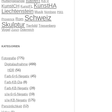
Italien
Hüttengelände
KB-V
KunstHA
KunstCH
KunstFL
Liechtenstein
Musik
Nordsee
P001
Schweiz
Rom
Provence
Skulptur
Tierbild
Triesenberg
Vogel
Österreich
Zürich
KATEGORIEN
Fotografie
(775)
Digitalaufnahme
(499)
HDR
(56)
Farb-6×6-Negativ
(45)
Farb-KB-Dia
(8)
Farb-KB-Negativ
(28)
s/w-6×6-Negativ
(19)
s/w-KB-Negativ
(175)
Persönlichkeit
(12)