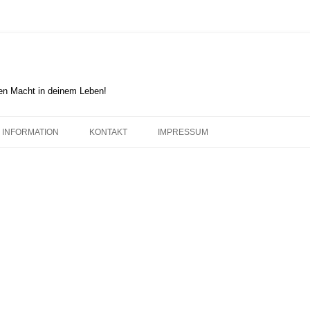
en Macht in deinem Leben!
INFORMATION
KONTAKT
IMPRESSUM
DER HAGENER IMPULS
COOKIE-RICHTLINIE (EU)
FOLKWANG-GEDANKE
KARL ERNST OSTHAUS
KUNSTRICHTUNGEN BIS 1780
KUNSTRICHTUNGEN 1750 – 1935
KUNSTRICHTUNGEN NACH 1914