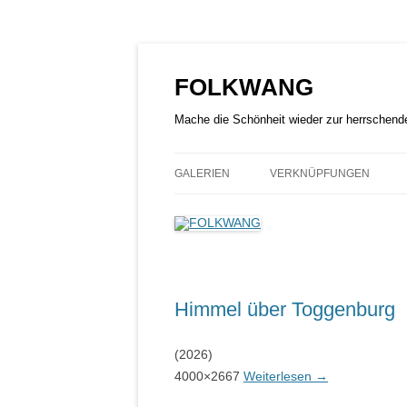
Zum
Inhalt
springen
FOLKWANG
Mache die Schönheit wieder zur herrschend
GALERIEN
VERKNÜPFUNGEN
Himmel über Toggenburg
(2026)
4000×2667
Weiterlesen
→