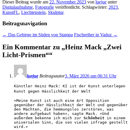
Dieser Beitrag wurde am
22. November 2023
von
luejue
unter
Digitalaufnahme
,
Fotografie
veröffentlicht. Schlagwörter:
2023
,
KunstFL
,
Liechtenstein
,
Skulptur
.
Beitragsnavigation
←
Das Gebirge im Süden von Stampa
Fischreiher in Vaduz
→
Ein Kommentar zu „
Heinz Mack „Zwei
Licht-Prismen“
“
luejue
Beitragsautor
3. März 2026 um 06:31 Uhr
Künstler Heinz Mack: KI ist der Kunst unterlegen
Kunst gegen Hässlichkeit der Welt
«Meine Kunst ist auch eine Art Opposition
gegenüber der Hässlichkeit der Welt und gegenüber
den Mächten, die hemmungslos zerstören, was
andere aufgebaut haben», sagte Mack. «Und
außerdem bekenne ich mich zur
Schönheit
in einem
universalen Sinn, die von vielen infrage gestellt
wird.»