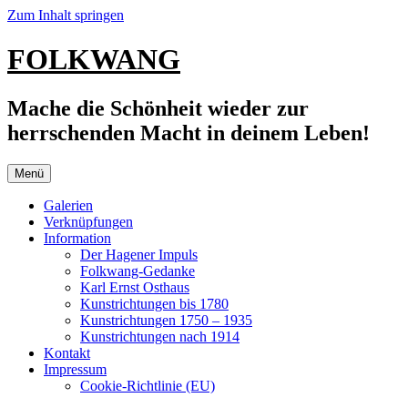
Zum Inhalt springen
FOLKWANG
Mache die Schönheit wieder zur
herrschenden Macht in deinem Leben!
Menü
Galerien
Verknüpfungen
Information
Der Hagener Impuls
Folkwang-Gedanke
Karl Ernst Osthaus
Kunstrichtungen bis 1780
Kunstrichtungen 1750 – 1935
Kunstrichtungen nach 1914
Kontakt
Impressum
Cookie-Richtlinie (EU)