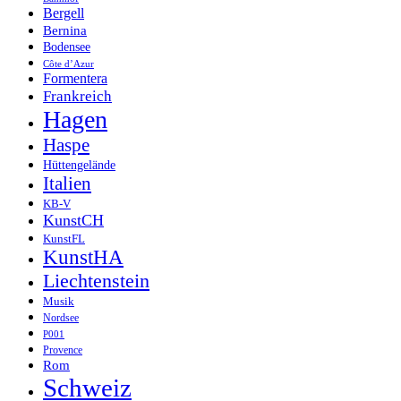
Bergell
Bernina
Bodensee
Côte d’Azur
Formentera
Frankreich
Hagen
Haspe
Hüttengelände
Italien
KB-V
KunstCH
KunstFL
KunstHA
Liechtenstein
Musik
Nordsee
P001
Provence
Rom
Schweiz