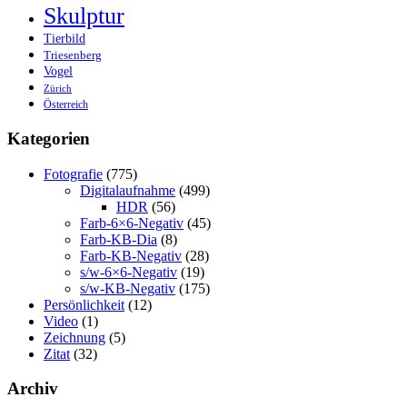
Skulptur
Tierbild
Triesenberg
Vogel
Zürich
Österreich
Kategorien
Fotografie
(775)
Digitalaufnahme
(499)
HDR
(56)
Farb-6×6-Negativ
(45)
Farb-KB-Dia
(8)
Farb-KB-Negativ
(28)
s/w-6×6-Negativ
(19)
s/w-KB-Negativ
(175)
Persönlichkeit
(12)
Video
(1)
Zeichnung
(5)
Zitat
(32)
Archiv