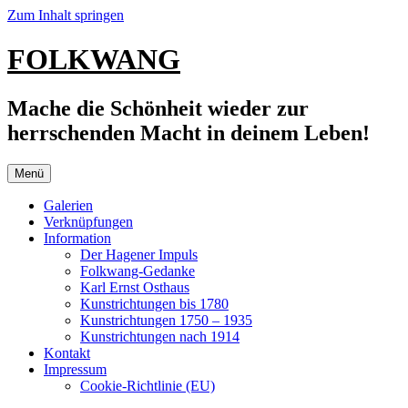
Zum Inhalt springen
FOLKWANG
Mache die Schönheit wieder zur
herrschenden Macht in deinem Leben!
Menü
Galerien
Verknüpfungen
Information
Der Hagener Impuls
Folkwang-Gedanke
Karl Ernst Osthaus
Kunstrichtungen bis 1780
Kunstrichtungen 1750 – 1935
Kunstrichtungen nach 1914
Kontakt
Impressum
Cookie-Richtlinie (EU)