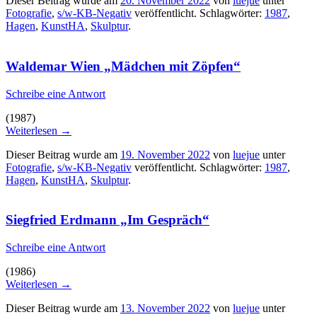
Dieser Beitrag wurde am
20. November 2022
von
luejue
unter
Fotografie
,
s/w-KB-Negativ
veröffentlicht. Schlagwörter:
1987
,
Hagen
,
KunstHA
,
Skulptur
.
Waldemar Wien „Mädchen mit Zöpfen“
Schreibe eine Antwort
(1987)
Weiterlesen
→
Dieser Beitrag wurde am
19. November 2022
von
luejue
unter
Fotografie
,
s/w-KB-Negativ
veröffentlicht. Schlagwörter:
1987
,
Hagen
,
KunstHA
,
Skulptur
.
Siegfried Erdmann „Im Gespräch“
Schreibe eine Antwort
(1986)
Weiterlesen
→
Dieser Beitrag wurde am
13. November 2022
von
luejue
unter