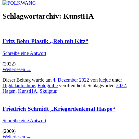
Schlagwortarchiv:
KunstHA
Fritz Behn Plastik „Reh mit Kitz“
Schreibe eine Antwort
(2022)
Weiterlesen
→
Dieser Beitrag wurde am
4. Dezember 2022
von
luejue
unter
Digitalaufnahme
,
Fotografie
veröffentlicht. Schlagwörter:
2022
,
Hagen
,
KunstHA
,
Skulptur
.
Friedrich Schmidt „Kriegerdenkmal Haspe“
Schreibe eine Antwort
(2009)
Weiterlesen
→