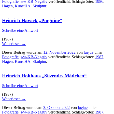
Fotografie
,
s/w-KB-Negativ
veröffentlicht. Schlagwörter:
1986
,
Hagen
,
KunstHA
,
Skulptur
.
Heinrich Hawick „Pinguine“
Schreibe eine Antwort
(1987)
Weiterlesen
→
Dieser Beitrag wurde am
12. November 2022
von
luejue
unter
Fotografie
,
s/w-KB-Negativ
veröffentlicht. Schlagwörter:
1987
,
Hagen
,
KunstHA
,
Skulptur
.
Heinrich Holthaus „Sitzendes Mädchen“
Schreibe eine Antwort
(1987)
Weiterlesen
→
Dieser Beitrag wurde am
3. Oktober 2022
von
luejue
unter
Fotografie
,
s/w-KB-Negativ
veröffentlicht. Schlagwörter:
1987
,