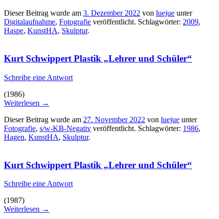
Dieser Beitrag wurde am
3. Dezember 2022
von
luejue
unter
Digitalaufnahme
,
Fotografie
veröffentlicht. Schlagwörter:
2009
,
Haspe
,
KunstHA
,
Skulptur
.
Kurt Schwippert Plastik „Lehrer und Schüler“
Schreibe eine Antwort
(1986)
Weiterlesen
→
Dieser Beitrag wurde am
27. November 2022
von
luejue
unter
Fotografie
,
s/w-KB-Negativ
veröffentlicht. Schlagwörter:
1986
,
Hagen
,
KunstHA
,
Skulptur
.
Kurt Schwippert Plastik „Lehrer und Schüler“
Schreibe eine Antwort
(1987)
Weiterlesen
→