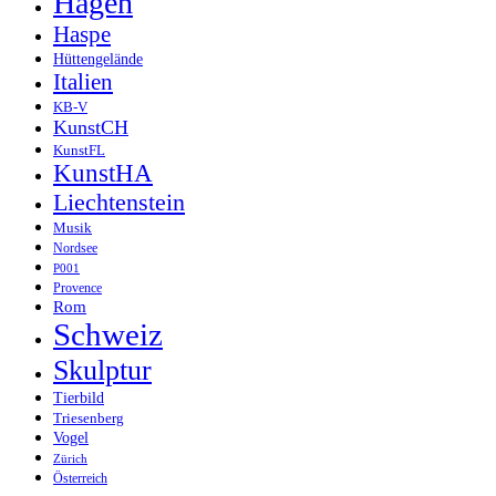
Hagen
Haspe
Hüttengelände
Italien
KB-V
KunstCH
KunstFL
KunstHA
Liechtenstein
Musik
Nordsee
P001
Provence
Rom
Schweiz
Skulptur
Tierbild
Triesenberg
Vogel
Zürich
Österreich