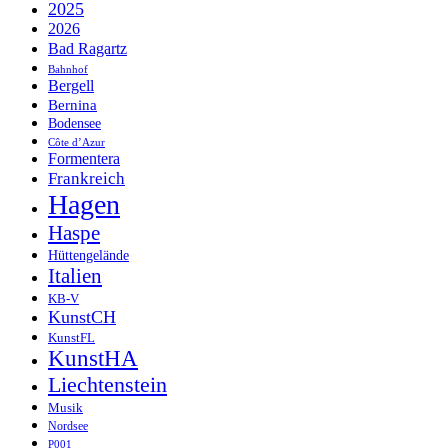
2025
2026
Bad Ragartz
Bahnhof
Bergell
Bernina
Bodensee
Côte d’Azur
Formentera
Frankreich
Hagen
Haspe
Hüttengelände
Italien
KB-V
KunstCH
KunstFL
KunstHA
Liechtenstein
Musik
Nordsee
P001