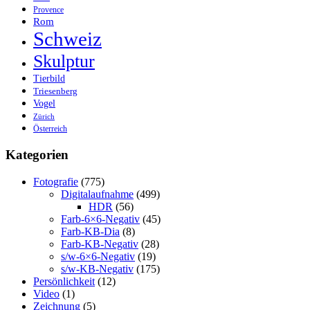
Provence
Rom
Schweiz
Skulptur
Tierbild
Triesenberg
Vogel
Zürich
Österreich
Kategorien
Fotografie
(775)
Digitalaufnahme
(499)
HDR
(56)
Farb-6×6-Negativ
(45)
Farb-KB-Dia
(8)
Farb-KB-Negativ
(28)
s/w-6×6-Negativ
(19)
s/w-KB-Negativ
(175)
Persönlichkeit
(12)
Video
(1)
Zeichnung
(5)