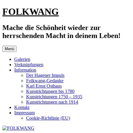
Zum
FOLKWANG
Inhalt
springen
Mache die Schönheit wieder zur
herrschenden Macht in deinem Leben!
Menü
Galerien
Verknüpfungen
Information
Der Hagener Impuls
Folkwang-Gedanke
Karl Ernst Osthaus
Kunstrichtungen bis 1780
Kunstrichtungen 1750 – 1935
Kunstrichtungen nach 1914
Kontakt
Impressum
Cookie-Richtlinie (EU)