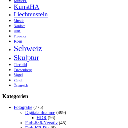
KunstFL
KunstHA
Liechtenstein
Musik
Nordsee
P001
Provence
Rom
Schweiz
Skulptur
Tierbild
Triesenberg
Vogel
Zürich
Österreich
Kategorien
Fotografie
(775)
Digitalaufnahme
(499)
HDR
(56)
Farb-6×6-Negativ
(45)
Farb-KB-Dia
(8)