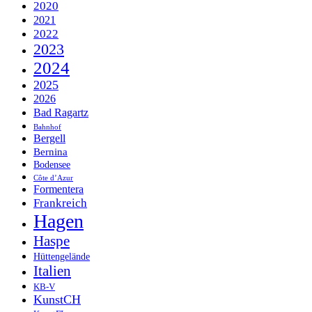
2020
2021
2022
2023
2024
2025
2026
Bad Ragartz
Bahnhof
Bergell
Bernina
Bodensee
Côte d’Azur
Formentera
Frankreich
Hagen
Haspe
Hüttengelände
Italien
KB-V
KunstCH