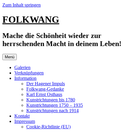
Zum Inhalt springen
FOLKWANG
Mache die Schönheit wieder zur
herrschenden Macht in deinem Leben!
Menü
Galerien
Verknüpfungen
Information
Der Hagener Impuls
Folkwang-Gedanke
Karl Ernst Osthaus
Kunstrichtungen bis 1780
Kunstrichtungen 1750 – 1935
Kunstrichtungen nach 1914
Kontakt
Impressum
Cookie-Richtlinie (EU)