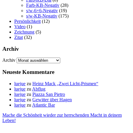
Farb-KB-Negativ
(28)
s/w-6×6-Negativ
(19)
s/w-KB-Negativ
(175)
Persönlichkeit
(12)
Video
(1)
Zeichnung
(5)
Zitat
(32)
Archiv
Archiv
Neueste Kommentare
luejue
zu
Heinz Mack „Zwei Licht-Prismen“
luejue
zu
Abflug
luejue
zu
Piazza San Pietro
luejue
zu
Gewitter über Hagen
luejue
zu
Atlantic Bar
Mache die Schönheit wieder zur herrschenden Macht in deinem
Leben!