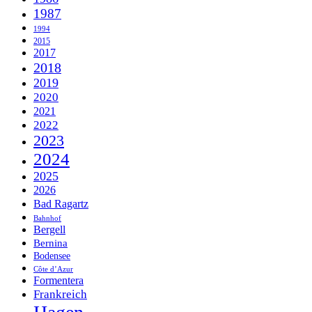
1987
1994
2015
2017
2018
2019
2020
2021
2022
2023
2024
2025
2026
Bad Ragartz
Bahnhof
Bergell
Bernina
Bodensee
Côte d’Azur
Formentera
Frankreich