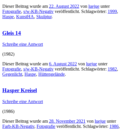
Dieser Beitrag wurde am
22. August 2022
von
luejue
unter
Fotografie
,
s/w-KB-Negativ
veröffentlicht. Schlagwörter:
1999
,
Haspe
,
KunstHA
,
Skulptur
.
Gleis 14
Schreibe eine Antwort
(1982)
Dieser Beitrag wurde am
6. August 2022
von
luejue
unter
Fotografie
,
s/w-KB-Negativ
veröffentlicht. Schlagwörter:
1982
,
Gegenlicht
,
Haspe
,
Hüttengelände
.
Hasper Kreisel
Schreibe eine Antwort
(1986)
Dieser Beitrag wurde am
28. November 2021
von
luejue
unter
Farb-KB-Negativ
,
Fotografie
veröffentlicht. Schlagwörter:
1986
,