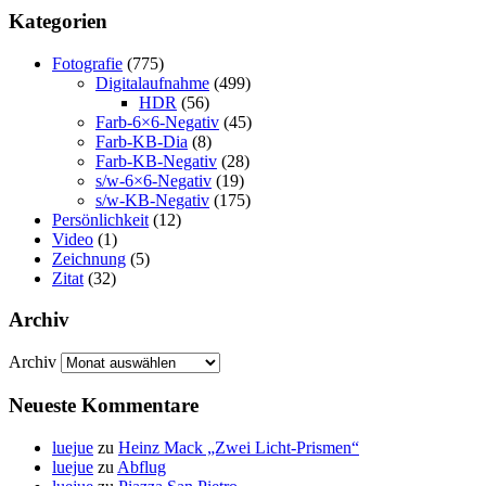
Kategorien
Fotografie
(775)
Digitalaufnahme
(499)
HDR
(56)
Farb-6×6-Negativ
(45)
Farb-KB-Dia
(8)
Farb-KB-Negativ
(28)
s/w-6×6-Negativ
(19)
s/w-KB-Negativ
(175)
Persönlichkeit
(12)
Video
(1)
Zeichnung
(5)
Zitat
(32)
Archiv
Archiv
Neueste Kommentare
luejue
zu
Heinz Mack „Zwei Licht-Prismen“
luejue
zu
Abflug