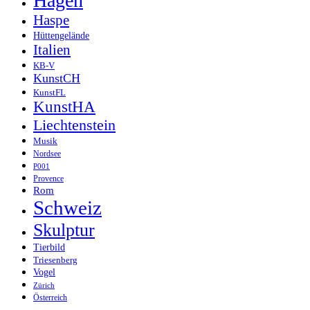
Hagen
Haspe
Hüttengelände
Italien
KB-V
KunstCH
KunstFL
KunstHA
Liechtenstein
Musik
Nordsee
P001
Provence
Rom
Schweiz
Skulptur
Tierbild
Triesenberg
Vogel
Zürich
Österreich