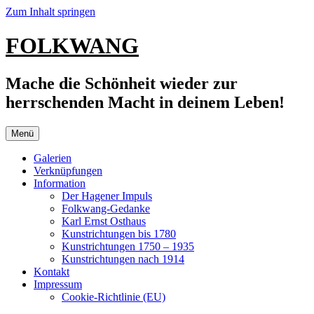
Zum Inhalt springen
FOLKWANG
Mache die Schönheit wieder zur
herrschenden Macht in deinem Leben!
Menü
Galerien
Verknüpfungen
Information
Der Hagener Impuls
Folkwang-Gedanke
Karl Ernst Osthaus
Kunstrichtungen bis 1780
Kunstrichtungen 1750 – 1935
Kunstrichtungen nach 1914
Kontakt
Impressum
Cookie-Richtlinie (EU)