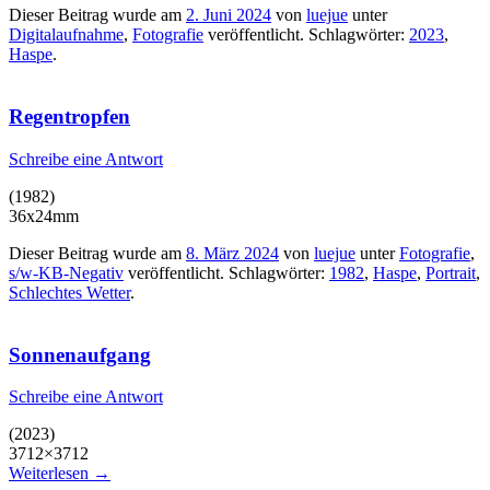
Dieser Beitrag wurde am
2. Juni 2024
von
luejue
unter
Digitalaufnahme
,
Fotografie
veröffentlicht. Schlagwörter:
2023
,
Haspe
.
Regentropfen
Schreibe eine Antwort
(1982)
36x24mm
Dieser Beitrag wurde am
8. März 2024
von
luejue
unter
Fotografie
,
s/w-KB-Negativ
veröffentlicht. Schlagwörter:
1982
,
Haspe
,
Portrait
,
Schlechtes Wetter
.
Sonnenaufgang
Schreibe eine Antwort
(2023)
3712×3712
Weiterlesen
→