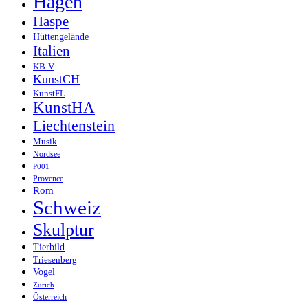
Hagen
Haspe
Hüttengelände
Italien
KB-V
KunstCH
KunstFL
KunstHA
Liechtenstein
Musik
Nordsee
P001
Provence
Rom
Schweiz
Skulptur
Tierbild
Triesenberg
Vogel
Zürich
Österreich