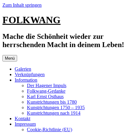
Zum Inhalt springen
FOLKWANG
Mache die Schönheit wieder zur
herrschenden Macht in deinem Leben!
Menü
Galerien
Verknüpfungen
Information
Der Hagener Impuls
Folkwang-Gedanke
Karl Ernst Osthaus
Kunstrichtungen bis 1780
Kunstrichtungen 1750 – 1935
Kunstrichtungen nach 1914
Kontakt
Impressum
Cookie-Richtlinie (EU)