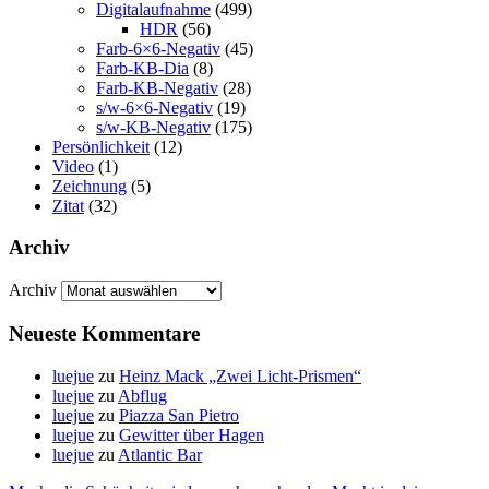
Digitalaufnahme
(499)
HDR
(56)
Farb-6×6-Negativ
(45)
Farb-KB-Dia
(8)
Farb-KB-Negativ
(28)
s/w-6×6-Negativ
(19)
s/w-KB-Negativ
(175)
Persönlichkeit
(12)
Video
(1)
Zeichnung
(5)
Zitat
(32)
Archiv
Archiv
Neueste Kommentare
luejue
zu
Heinz Mack „Zwei Licht-Prismen“
luejue
zu
Abflug
luejue
zu
Piazza San Pietro
luejue
zu
Gewitter über Hagen
luejue
zu
Atlantic Bar