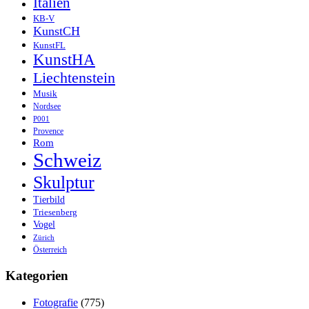
Italien
KB-V
KunstCH
KunstFL
KunstHA
Liechtenstein
Musik
Nordsee
P001
Provence
Rom
Schweiz
Skulptur
Tierbild
Triesenberg
Vogel
Zürich
Österreich
Kategorien
Fotografie
(775)