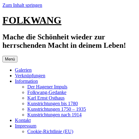
Zum Inhalt springen
FOLKWANG
Mache die Schönheit wieder zur
herrschenden Macht in deinem Leben!
Menü
Galerien
Verknüpfungen
Information
Der Hagener Impuls
Folkwang-Gedanke
Karl Ernst Osthaus
Kunstrichtungen bis 1780
Kunstrichtungen 1750 – 1935
Kunstrichtungen nach 1914
Kontakt
Impressum
Cookie-Richtlinie (EU)