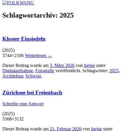
Schlagwortarchiv:
2025
Kloster Einsiedeln
(2025)
3744×2106
Weiterlesen
→
Dieser Beitrag wurde am
3. März 2026
von
luejue
unter
Digitalaufnahme
,
Fotografie
veröffentlicht. Schlagwörter:
2025
,
Architektur
,
Schweiz
.
Zürichsee bei Freienbach
Schreibe eine Antwort
(2025)
5568×3132
Dieser Beitrag wurde am
21. Februar 2026
von
luejue
unter