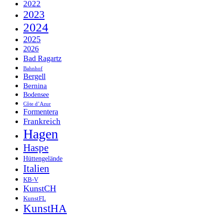
2022
2023
2024
2025
2026
Bad Ragartz
Bahnhof
Bergell
Bernina
Bodensee
Côte d’Azur
Formentera
Frankreich
Hagen
Haspe
Hüttengelände
Italien
KB-V
KunstCH
KunstFL
KunstHA