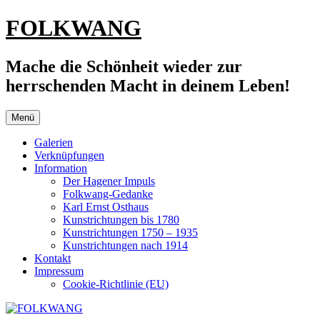
Zum
FOLKWANG
Inhalt
springen
Mache die Schönheit wieder zur
herrschenden Macht in deinem Leben!
Menü
Galerien
Verknüpfungen
Information
Der Hagener Impuls
Folkwang-Gedanke
Karl Ernst Osthaus
Kunstrichtungen bis 1780
Kunstrichtungen 1750 – 1935
Kunstrichtungen nach 1914
Kontakt
Impressum
Cookie-Richtlinie (EU)