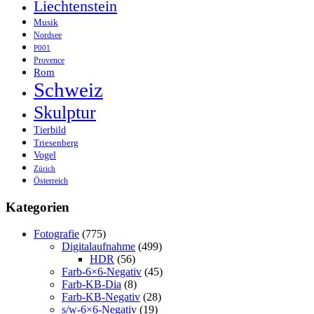
Liechtenstein
Musik
Nordsee
P001
Provence
Rom
Schweiz
Skulptur
Tierbild
Triesenberg
Vogel
Zürich
Österreich
Kategorien
Fotografie
(775)
Digitalaufnahme
(499)
HDR
(56)
Farb-6×6-Negativ
(45)
Farb-KB-Dia
(8)
Farb-KB-Negativ
(28)
s/w-6×6-Negativ
(19)