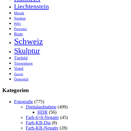
Liechtenstein
Musik
Nordsee
P001
Provence
Rom
Schweiz
Skulptur
Tierbild
Triesenberg
Vogel
Zürich
Österreich
Kategorien
Fotografie
(775)
Digitalaufnahme
(499)
HDR
(56)
Farb-6×6-Negativ
(45)
Farb-KB-Dia
(8)
Farb-KB-Negativ
(28)