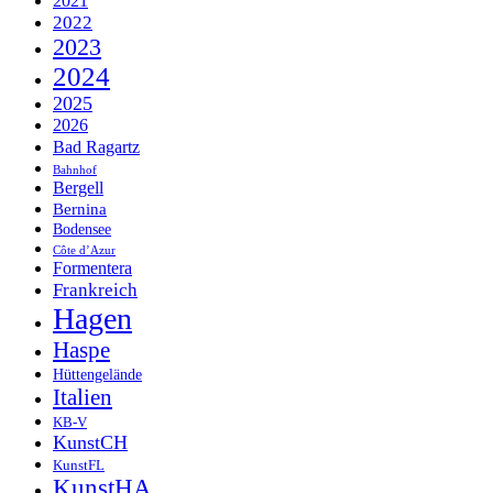
2021
2022
2023
2024
2025
2026
Bad Ragartz
Bahnhof
Bergell
Bernina
Bodensee
Côte d’Azur
Formentera
Frankreich
Hagen
Haspe
Hüttengelände
Italien
KB-V
KunstCH
KunstFL
KunstHA