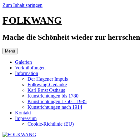
Zum Inhalt springen
FOLKWANG
Mache die Schönheit wieder zur herrsche
Menü
Galerien
Verknüpfungen
Information
Der Hagener Impuls
Folkwang-Gedanke
Karl Ernst Osthaus
Kunstrichtungen bis 1780
Kunstrichtungen 1750 – 1935
Kunstrichtungen nach 1914
Kontakt
Impressum
Cookie-Richtlinie (EU)