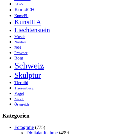
KB-V
KunstCH
KunstFL
KunstHA
Liechtenstein
Musik
Nordsee
P001
Provence
Rom
Schweiz
Skulptur
Tierbild
Triesenberg
Vogel
Zürich
Österreich
Kategorien
Fotografie
(775)
Digitalaufnahme
(499)