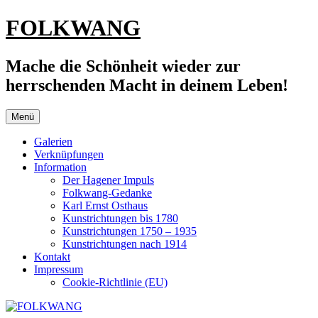
Zum
FOLKWANG
Inhalt
springen
Mache die Schönheit wieder zur
herrschenden Macht in deinem Leben!
Menü
Galerien
Verknüpfungen
Information
Der Hagener Impuls
Folkwang-Gedanke
Karl Ernst Osthaus
Kunstrichtungen bis 1780
Kunstrichtungen 1750 – 1935
Kunstrichtungen nach 1914
Kontakt
Impressum
Cookie-Richtlinie (EU)