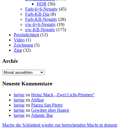
HDR
(56)
Farb-6×6-Negativ
(45)
Farb-KB-Dia
(8)
Farb-KB-Negativ
(28)
s/w-6×6-Negativ
(19)
s/w-KB-Negativ
(175)
Persönlichkeit
(12)
Video
(1)
Zeichnung
(5)
Zitat
(32)
Archiv
Archiv
Neueste Kommentare
luejue
zu
Heinz Mack „Zwei Licht-Prismen“
luejue
zu
Abflug
luejue
zu
Piazza San Pietro
luejue
zu
Gewitter über Hagen
luejue
zu
Atlantic Bar
Mache die Schönheit wieder zur herrschenden Macht in deinem