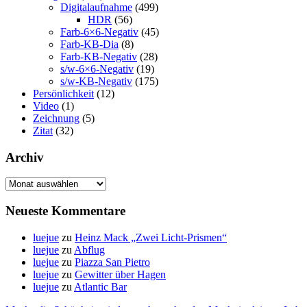
Digitalaufnahme
(499)
HDR
(56)
Farb-6×6-Negativ
(45)
Farb-KB-Dia
(8)
Farb-KB-Negativ
(28)
s/w-6×6-Negativ
(19)
s/w-KB-Negativ
(175)
Persönlichkeit
(12)
Video
(1)
Zeichnung
(5)
Zitat
(32)
Archiv
Archiv
Neueste Kommentare
luejue
zu
Heinz Mack „Zwei Licht-Prismen“
luejue
zu
Abflug
luejue
zu
Piazza San Pietro
luejue
zu
Gewitter über Hagen
luejue
zu
Atlantic Bar