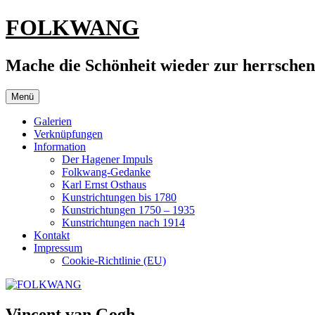
Zum
FOLKWANG
Inhalt
springen
Mache die Schönheit wieder zur herrsche
Menü
Galerien
Verknüpfungen
Information
Der Hagener Impuls
Folkwang-Gedanke
Karl Ernst Osthaus
Kunstrichtungen bis 1780
Kunstrichtungen 1750 – 1935
Kunstrichtungen nach 1914
Kontakt
Impressum
Cookie-Richtlinie (EU)
Vincent van Gogh