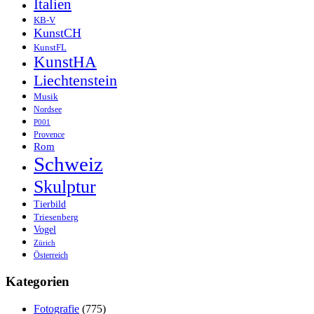
Italien
KB-V
KunstCH
KunstFL
KunstHA
Liechtenstein
Musik
Nordsee
P001
Provence
Rom
Schweiz
Skulptur
Tierbild
Triesenberg
Vogel
Zürich
Österreich
Kategorien
Fotografie
(775)