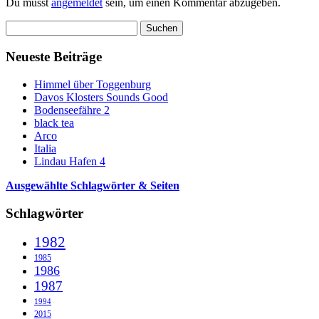
Du musst
angemeldet
sein, um einen Kommentar abzugeben.
Suchen
nach:
Neueste Beiträge
Himmel über Toggenburg
Davos Klosters Sounds Good
Bodenseefähre 2
black tea
Arco
Italia
Lindau Hafen 4
Ausgewählte Schlagwörter & Seiten
Schlagwörter
1982
1985
1986
1987
1994
2015