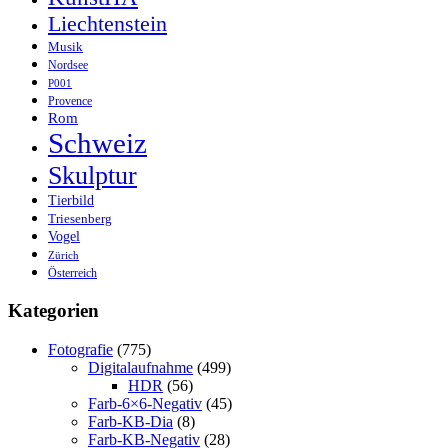
Liechtenstein
Musik
Nordsee
P001
Provence
Rom
Schweiz
Skulptur
Tierbild
Triesenberg
Vogel
Zürich
Österreich
Kategorien
Fotografie
(775)
Digitalaufnahme
(499)
HDR
(56)
Farb-6×6-Negativ
(45)
Farb-KB-Dia
(8)
Farb-KB-Negativ
(28)