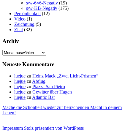
s/w-6×6-Negativ
(19)
s/w-KB-Negativ
(175)
Persönlichkeit
(12)
Video
(1)
Zeichnung
(5)
Zitat
(32)
Archiv
Archiv
Neueste Kommentare
luejue
zu
Heinz Mack „Zwei Licht-Prismen“
luejue
zu
Abflug
luejue
zu
Piazza San Pietro
luejue
zu
Gewitter über Hagen
luejue
zu
Atlantic Bar
Mache die Schönheit wieder zur herrschenden Macht in deinem
Leben!
Impressum
Stolz präsentiert von WordPress