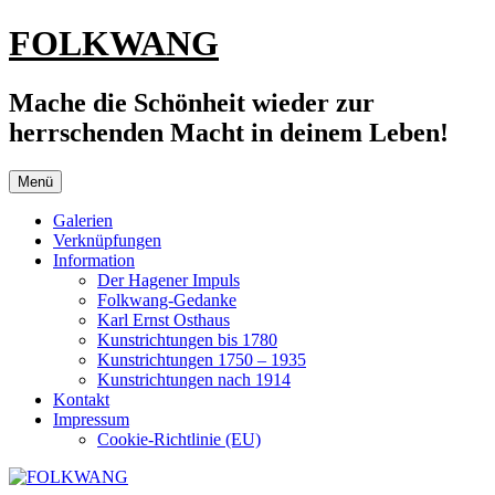
Zum
FOLKWANG
Inhalt
springen
Mache die Schönheit wieder zur
herrschenden Macht in deinem Leben!
Menü
Galerien
Verknüpfungen
Information
Der Hagener Impuls
Folkwang-Gedanke
Karl Ernst Osthaus
Kunstrichtungen bis 1780
Kunstrichtungen 1750 – 1935
Kunstrichtungen nach 1914
Kontakt
Impressum
Cookie-Richtlinie (EU)