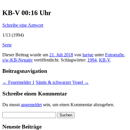
KB-V 00:16 Uhr
Schreibe eine Antwort
1/13 (1994)
Serie
Dieser Beitrag wurde am
21. Juli 2018
von
luejue
unter
Fotografie
,
s/w-KB-Negativ
veröffentlicht. Schlagwörter:
1994
,
KB-V
.
Beitragsnavigation
←
Feuermelder 1
Säntis & schwarzer Vogel
→
Schreibe einen Kommentar
Du musst
angemeldet
sein, um einen Kommentar abzugeben.
Suchen
nach:
Neueste Beiträge