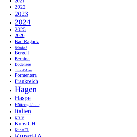
2021
2022
2023
2024
2025
2026
Bad Ragartz
Bahnhof
Bergell
Bernina
Bodensee
Côte d’Azur
Formentera
Frankreich
Hagen
Haspe
Hüttengelände
Italien
KB-V
KunstCH
KunstFL
KunstHA