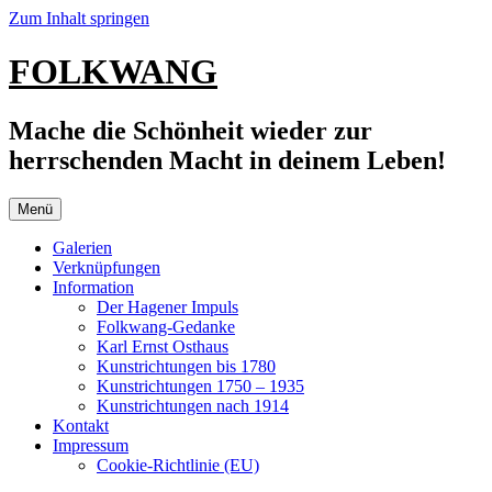
Zum Inhalt springen
FOLKWANG
Mache die Schönheit wieder zur
herrschenden Macht in deinem Leben!
Menü
Galerien
Verknüpfungen
Information
Der Hagener Impuls
Folkwang-Gedanke
Karl Ernst Osthaus
Kunstrichtungen bis 1780
Kunstrichtungen 1750 – 1935
Kunstrichtungen nach 1914
Kontakt
Impressum
Cookie-Richtlinie (EU)