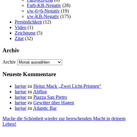
Farb-KB-Negativ
(28)
s/w-6×6-Negativ
(19)
s/w-KB-Negativ
(175)
Persönlichkeit
(12)
Video
(1)
Zeichnung
(5)
Zitat
(32)
Archiv
Archiv
Neueste Kommentare
luejue
zu
Heinz Mack „Zwei Licht-Prismen“
luejue
zu
Abflug
luejue
zu
Piazza San Pietro
luejue
zu
Gewitter über Hagen
luejue
zu
Atlantic Bar
Mache die Schönheit wieder zur herrschenden Macht in deinem
Leben!