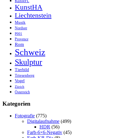
KunstFL
KunstHA
Liechtenstein
Musik
Nordsee
P001
Provence
Rom
Schweiz
Skulptur
Tierbild
Triesenberg
Vogel
Zürich
Österreich
Kategorien
Fotografie
(775)
Digitalaufnahme
(499)
HDR
(56)
Farb-6×6-Negativ
(45)
Farb-KB-Dia
(8)