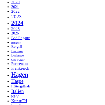
2020
2021
2022
2023
2024
2025
2026
Bad Ragartz
Bahnhof
Bergell
Bernina
Bodensee
Côte d’Azur
Formentera
Frankreich
Hagen
Haspe
Hüttengelände
Italien
KB-V
KunstCH