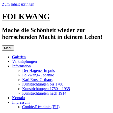
Zum Inhalt springen
FOLKWANG
Mache die Schönheit wieder zur
herrschenden Macht in deinem Leben!
Menü
Galerien
Verknüpfungen
Information
Der Hagener Impuls
Folkwang-Gedanke
Karl Ernst Osthaus
Kunstrichtungen bis 1780
Kunstrichtungen 1750 – 1935
Kunstrichtungen nach 1914
Kontakt
Impressum
Cookie-Richtlinie (EU)