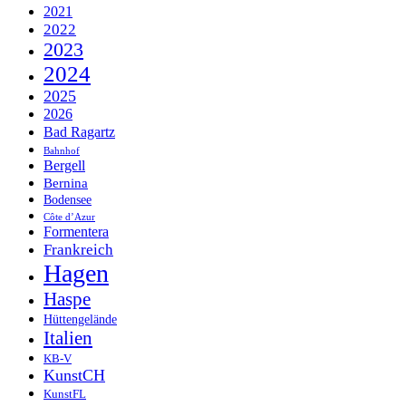
2021
2022
2023
2024
2025
2026
Bad Ragartz
Bahnhof
Bergell
Bernina
Bodensee
Côte d’Azur
Formentera
Frankreich
Hagen
Haspe
Hüttengelände
Italien
KB-V
KunstCH
KunstFL