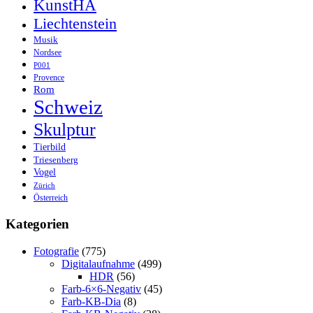
KunstHA
Liechtenstein
Musik
Nordsee
P001
Provence
Rom
Schweiz
Skulptur
Tierbild
Triesenberg
Vogel
Zürich
Österreich
Kategorien
Fotografie
(775)
Digitalaufnahme
(499)
HDR
(56)
Farb-6×6-Negativ
(45)
Farb-KB-Dia
(8)