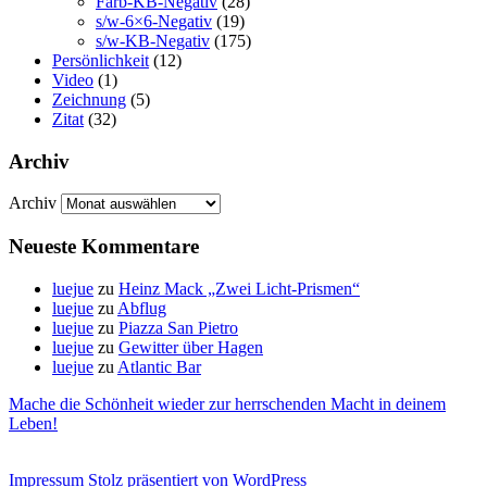
Farb-KB-Negativ
(28)
s/w-6×6-Negativ
(19)
s/w-KB-Negativ
(175)
Persönlichkeit
(12)
Video
(1)
Zeichnung
(5)
Zitat
(32)
Archiv
Archiv
Neueste Kommentare
luejue
zu
Heinz Mack „Zwei Licht-Prismen“
luejue
zu
Abflug
luejue
zu
Piazza San Pietro
luejue
zu
Gewitter über Hagen
luejue
zu
Atlantic Bar
Mache die Schönheit wieder zur herrschenden Macht in deinem
Leben!
Impressum
Stolz präsentiert von WordPress