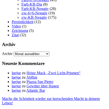
Farb-KB-Dia
(8)
Farb-KB-Negativ
(28)
s/w-6×6-Negativ
(19)
s/w-KB-Negativ
(175)
Persönlichkeit
(12)
Video
(1)
Zeichnung
(5)
Zitat
(32)
Archiv
Archiv
Neueste Kommentare
luejue
zu
Heinz Mack „Zwei Licht-Prismen“
luejue
zu
Abflug
luejue
zu
Piazza San Pietro
luejue
zu
Gewitter über Hagen
luejue
zu
Atlantic Bar
Mache die Schönheit wieder zur herrschenden Macht in deinem
Leben!