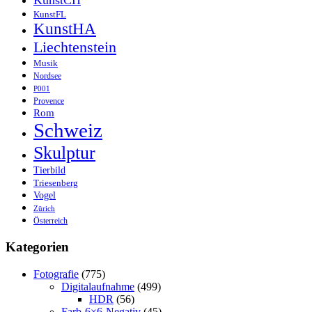
KunstCH
KunstFL
KunstHA
Liechtenstein
Musik
Nordsee
P001
Provence
Rom
Schweiz
Skulptur
Tierbild
Triesenberg
Vogel
Zürich
Österreich
Kategorien
Fotografie
(775)
Digitalaufnahme
(499)
HDR
(56)
Farb-6×6-Negativ
(45)