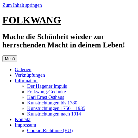
Zum Inhalt springen
FOLKWANG
Mache die Schönheit wieder zur
herrschenden Macht in deinem Leben!
Menü
Galerien
Verknüpfungen
Information
Der Hagener Impuls
Folkwang-Gedanke
Karl Ernst Osthaus
Kunstrichtungen bis 1780
Kunstrichtungen 1750 – 1935
Kunstrichtungen nach 1914
Kontakt
Impressum
Cookie-Richtlinie (EU)