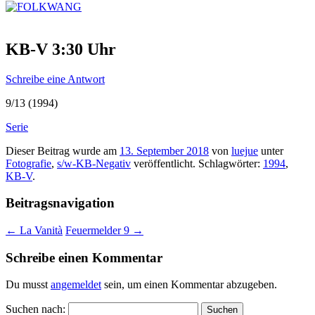
KB-V 3:30 Uhr
Schreibe eine Antwort
9/13 (1994)
Serie
Dieser Beitrag wurde am
13. September 2018
von
luejue
unter
Fotografie
,
s/w-KB-Negativ
veröffentlicht. Schlagwörter:
1994
,
KB-V
.
Beitragsnavigation
←
La Vanità
Feuermelder 9
→
Schreibe einen Kommentar
Du musst
angemeldet
sein, um einen Kommentar abzugeben.
Suchen nach: