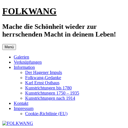
Zum
FOLKWANG
Inhalt
springen
Mache die Schönheit wieder zur
herrschenden Macht in deinem Leben!
Menü
Galerien
Verknüpfungen
Information
Der Hagener Impuls
Folkwang-Gedanke
Karl Ernst Osthaus
Kunstrichtungen bis 1780
Kunstrichtungen 1750 – 1935
Kunstrichtungen nach 1914
Kontakt
Impressum
Cookie-Richtlinie (EU)