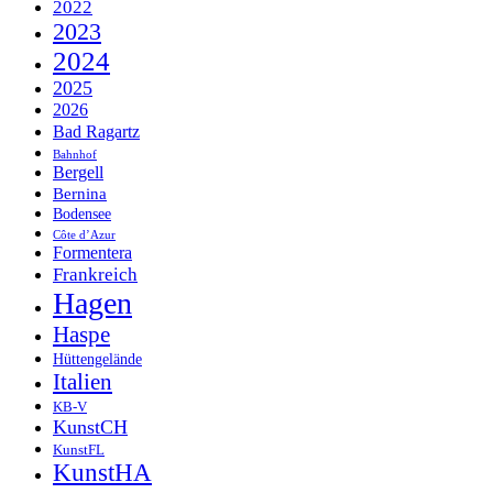
2022
2023
2024
2025
2026
Bad Ragartz
Bahnhof
Bergell
Bernina
Bodensee
Côte d’Azur
Formentera
Frankreich
Hagen
Haspe
Hüttengelände
Italien
KB-V
KunstCH
KunstFL
KunstHA