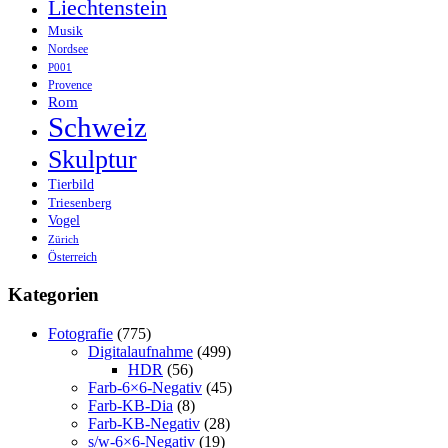
Liechtenstein
Musik
Nordsee
P001
Provence
Rom
Schweiz
Skulptur
Tierbild
Triesenberg
Vogel
Zürich
Österreich
Kategorien
Fotografie
(775)
Digitalaufnahme
(499)
HDR
(56)
Farb-6×6-Negativ
(45)
Farb-KB-Dia
(8)
Farb-KB-Negativ
(28)
s/w-6×6-Negativ
(19)