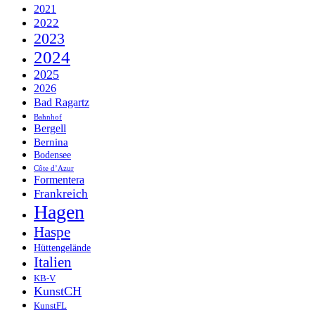
2021
2022
2023
2024
2025
2026
Bad Ragartz
Bahnhof
Bergell
Bernina
Bodensee
Côte d’Azur
Formentera
Frankreich
Hagen
Haspe
Hüttengelände
Italien
KB-V
KunstCH
KunstFL