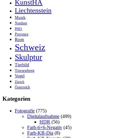
KunstHA
Liechtenstein
Musik
Nordsee
P001
Provence
Rom
Schweiz
Skulptur
Tierbild
Triesenberg
Vogel
Zürich
Österreich
Kategorien
Fotografie
(775)
Digitalaufnahme
(499)
HDR
(56)
Farb-6×6-Negativ
(45)
Farb-KB-Dia
(8)