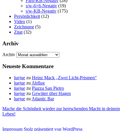
Farb-KB-Negativ
(28)
s/w-6×6-Negativ
(19)
s/w-KB-Negativ
(175)
Persönlichkeit
(12)
Video
(1)
Zeichnung
(5)
Zitat
(32)
Archiv
Archiv
Neueste Kommentare
luejue
zu
Heinz Mack „Zwei Licht-Prismen“
luejue
zu
Abflug
luejue
zu
Piazza San Pietro
luejue
zu
Gewitter über Hagen
luejue
zu
Atlantic Bar
Mache die Schönheit wieder zur herrschenden Macht in deinem
Leben!
Impressum
Stolz präsentiert von WordPress