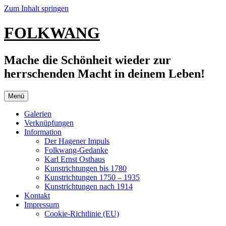
Zum Inhalt springen
FOLKWANG
Mache die Schönheit wieder zur
herrschenden Macht in deinem Leben!
Menü
Galerien
Verknüpfungen
Information
Der Hagener Impuls
Folkwang-Gedanke
Karl Ernst Osthaus
Kunstrichtungen bis 1780
Kunstrichtungen 1750 – 1935
Kunstrichtungen nach 1914
Kontakt
Impressum
Cookie-Richtlinie (EU)