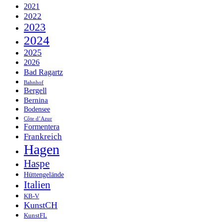
2021
2022
2023
2024
2025
2026
Bad Ragartz
Bahnhof
Bergell
Bernina
Bodensee
Côte d’Azur
Formentera
Frankreich
Hagen
Haspe
Hüttengelände
Italien
KB-V
KunstCH
KunstFL