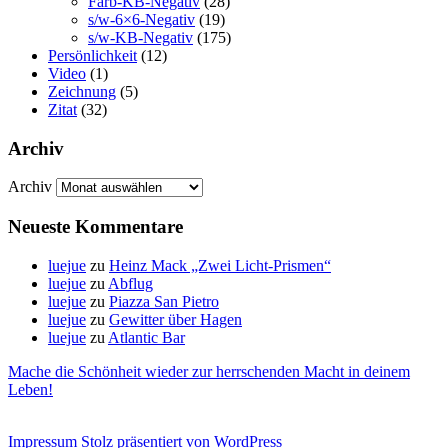
Farb-KB-Negativ
(28)
s/w-6×6-Negativ
(19)
s/w-KB-Negativ
(175)
Persönlichkeit
(12)
Video
(1)
Zeichnung
(5)
Zitat
(32)
Archiv
Archiv
Neueste Kommentare
luejue
zu
Heinz Mack „Zwei Licht-Prismen“
luejue
zu
Abflug
luejue
zu
Piazza San Pietro
luejue
zu
Gewitter über Hagen
luejue
zu
Atlantic Bar
Mache die Schönheit wieder zur herrschenden Macht in deinem
Leben!
Impressum
Stolz präsentiert von WordPress