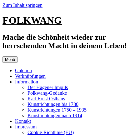
Zum Inhalt springen
FOLKWANG
Mache die Schönheit wieder zur
herrschenden Macht in deinem Leben!
Menü
Galerien
Verknüpfungen
Information
Der Hagener Impuls
Folkwang-Gedanke
Karl Ernst Osthaus
Kunstrichtungen bis 1780
Kunstrichtungen 1750 – 1935
Kunstrichtungen nach 1914
Kontakt
Impressum
Cookie-Richtlinie (EU)