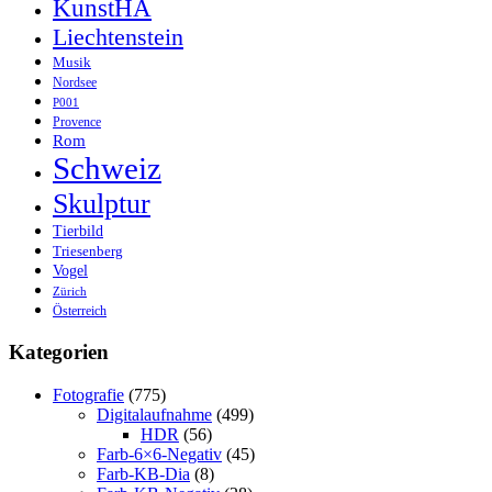
KunstHA
Liechtenstein
Musik
Nordsee
P001
Provence
Rom
Schweiz
Skulptur
Tierbild
Triesenberg
Vogel
Zürich
Österreich
Kategorien
Fotografie
(775)
Digitalaufnahme
(499)
HDR
(56)
Farb-6×6-Negativ
(45)
Farb-KB-Dia
(8)