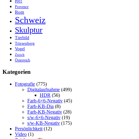
P001
Provence
Rom
Schweiz
Skulptur
Tierbild
Triesenberg
Vogel
Zürich
Österreich
Kategorien
Fotografie
(775)
Digitalaufnahme
(499)
HDR
(56)
Farb-6×6-Negativ
(45)
Farb-KB-Dia
(8)
Farb-KB-Negativ
(28)
s/w-6×6-Negativ
(19)
s/w-KB-Negativ
(175)
Persönlichkeit
(12)
Video
(1)