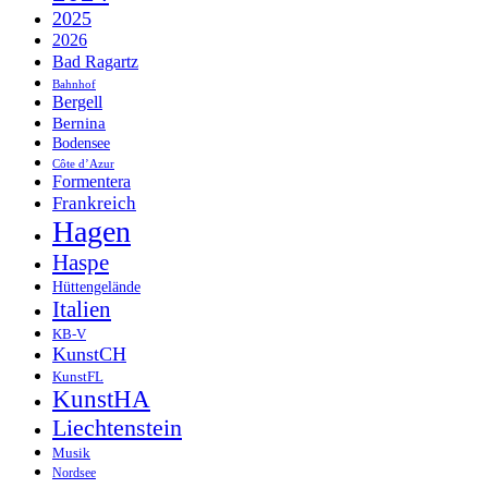
2025
2026
Bad Ragartz
Bahnhof
Bergell
Bernina
Bodensee
Côte d’Azur
Formentera
Frankreich
Hagen
Haspe
Hüttengelände
Italien
KB-V
KunstCH
KunstFL
KunstHA
Liechtenstein
Musik
Nordsee