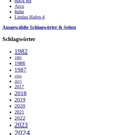
black tea
Arco
Italia
Lindau Hafen 4
Ausgewählte Schlagwörter & Seiten
Schlagwörter
1982
1985
1986
1987
1994
2015
2017
2018
2019
2020
2021
2022
2023
2024