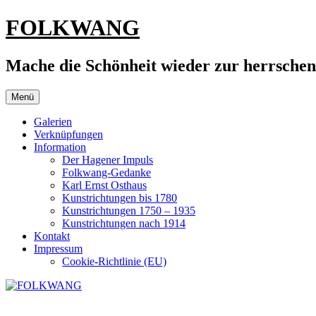
Zum
FOLKWANG
Inhalt
springen
Mache die Schönheit wieder zur herrsche
Menü
Galerien
Verknüpfungen
Information
Der Hagener Impuls
Folkwang-Gedanke
Karl Ernst Osthaus
Kunstrichtungen bis 1780
Kunstrichtungen 1750 – 1935
Kunstrichtungen nach 1914
Kontakt
Impressum
Cookie-Richtlinie (EU)