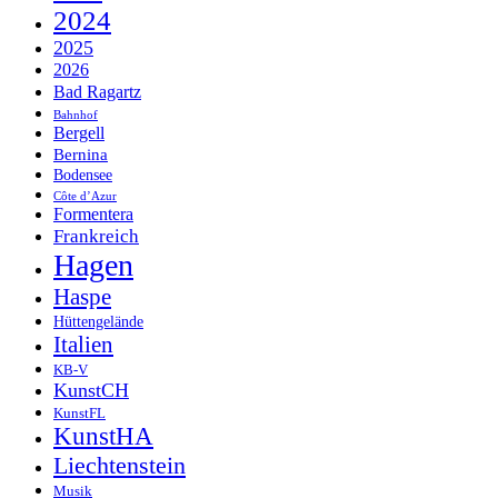
2024
2025
2026
Bad Ragartz
Bahnhof
Bergell
Bernina
Bodensee
Côte d’Azur
Formentera
Frankreich
Hagen
Haspe
Hüttengelände
Italien
KB-V
KunstCH
KunstFL
KunstHA
Liechtenstein
Musik