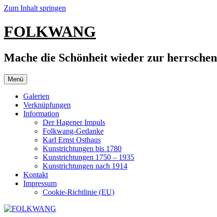
Zum Inhalt springen
FOLKWANG
Mache die Schönheit wieder zur herrsche
Menü
Galerien
Verknüpfungen
Information
Der Hagener Impuls
Folkwang-Gedanke
Karl Ernst Osthaus
Kunstrichtungen bis 1780
Kunstrichtungen 1750 – 1935
Kunstrichtungen nach 1914
Kontakt
Impressum
Cookie-Richtlinie (EU)