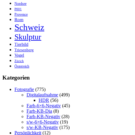
Nordsee
P001
Provence
Rom
Schweiz
Skulptur
Tierbild
Triesenberg
Vogel
Zürich
Österreich
Kategorien
Fotografie
(775)
Digitalaufnahme
(499)
HDR
(56)
Farb-6×6-Negativ
(45)
Farb-KB-Dia
(8)
Farb-KB-Negativ
(28)
s/w-6×6-Negativ
(19)
s/w-KB-Negativ
(175)
Persönlichkeit
(12)