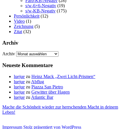
Farb-KB-Negativ
(28)
s/w-6×6-Negativ
(19)
s/w-KB-Negativ
(175)
Persönlichkeit
(12)
Video
(1)
Zeichnung
(5)
Zitat
(32)
Archiv
Archiv
Neueste Kommentare
luejue
zu
Heinz Mack „Zwei Licht-Prismen“
luejue
zu
Abflug
luejue
zu
Piazza San Pietro
luejue
zu
Gewitter über Hagen
luejue
zu
Atlantic Bar
Mache die Schönheit wieder zur herrschenden Macht in deinem
Leben!
Impressum
Stolz präsentiert von WordPress