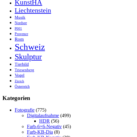
KunstHA
Liechtenstein
Musik
Nordsee
P001
Provence
Rom
Schweiz
Skulptur
Tierbild
Triesenberg
Vogel
Zürich
Österreich
Kategorien
Fotografie
(775)
Digitalaufnahme
(499)
HDR
(56)
Farb-6×6-Negativ
(45)
Farb-KB-Dia
(8)