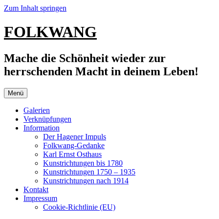
Zum Inhalt springen
FOLKWANG
Mache die Schönheit wieder zur
herrschenden Macht in deinem Leben!
Menü
Galerien
Verknüpfungen
Information
Der Hagener Impuls
Folkwang-Gedanke
Karl Ernst Osthaus
Kunstrichtungen bis 1780
Kunstrichtungen 1750 – 1935
Kunstrichtungen nach 1914
Kontakt
Impressum
Cookie-Richtlinie (EU)