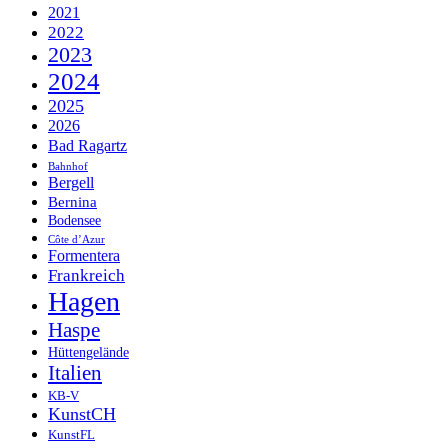
2021
2022
2023
2024
2025
2026
Bad Ragartz
Bahnhof
Bergell
Bernina
Bodensee
Côte d’Azur
Formentera
Frankreich
Hagen
Haspe
Hüttengelände
Italien
KB-V
KunstCH
KunstFL