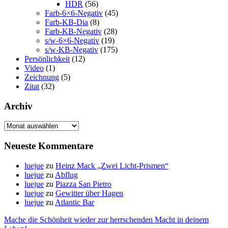
HDR
(56)
Farb-6×6-Negativ
(45)
Farb-KB-Dia
(8)
Farb-KB-Negativ
(28)
s/w-6×6-Negativ
(19)
s/w-KB-Negativ
(175)
Persönlichkeit
(12)
Video
(1)
Zeichnung
(5)
Zitat
(32)
Archiv
Archiv
Neueste Kommentare
luejue
zu
Heinz Mack „Zwei Licht-Prismen“
luejue
zu
Abflug
luejue
zu
Piazza San Pietro
luejue
zu
Gewitter über Hagen
luejue
zu
Atlantic Bar
Mache die Schönheit wieder zur herrschenden Macht in deinem