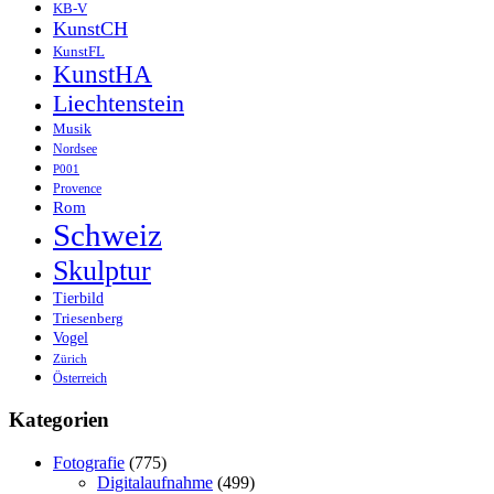
KB-V
KunstCH
KunstFL
KunstHA
Liechtenstein
Musik
Nordsee
P001
Provence
Rom
Schweiz
Skulptur
Tierbild
Triesenberg
Vogel
Zürich
Österreich
Kategorien
Fotografie
(775)
Digitalaufnahme
(499)