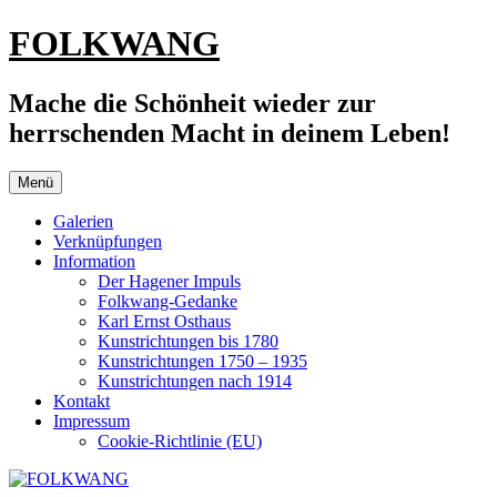
Zum
FOLKWANG
Inhalt
springen
Mache die Schönheit wieder zur
herrschenden Macht in deinem Leben!
Menü
Galerien
Verknüpfungen
Information
Der Hagener Impuls
Folkwang-Gedanke
Karl Ernst Osthaus
Kunstrichtungen bis 1780
Kunstrichtungen 1750 – 1935
Kunstrichtungen nach 1914
Kontakt
Impressum
Cookie-Richtlinie (EU)