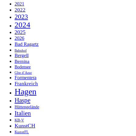
2021
2022
2023
2024
2025
2026
Bad Ragartz
Bahnhof
Bergell
Bernina
Bodensee
Côte d’Azur
Formentera
Frankreich
Hagen
Haspe
Hüttengelände
Italien
KB-V
KunstCH
KunstFL