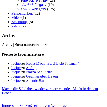
Farb-KB-Negativ
(28)
s/w-6×6-Negativ
(19)
s/w-KB-Negativ
(175)
Persönlichkeit
(12)
Video
(1)
Zeichnung
(5)
Zitat
(32)
Archiv
Archiv
Neueste Kommentare
luejue
zu
Heinz Mack „Zwei Licht-Prismen“
luejue
zu
Abflug
luejue
zu
Piazza San Pietro
luejue
zu
Gewitter über Hagen
luejue
zu
Atlantic Bar
Mache die Schönheit wieder zur herrschenden Macht in deinem
Leben!
Impressum
Stolz präsentiert von WordPress