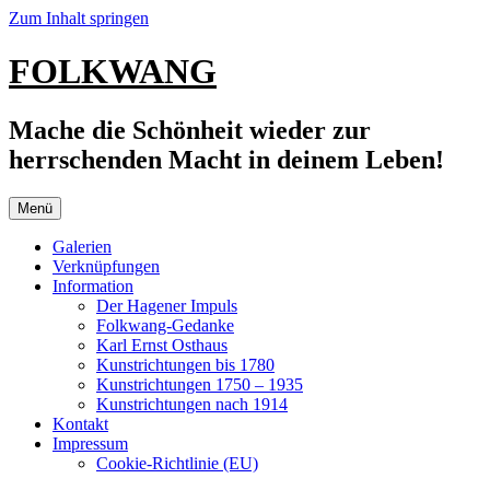
Zum Inhalt springen
FOLKWANG
Mache die Schönheit wieder zur
herrschenden Macht in deinem Leben!
Menü
Galerien
Verknüpfungen
Information
Der Hagener Impuls
Folkwang-Gedanke
Karl Ernst Osthaus
Kunstrichtungen bis 1780
Kunstrichtungen 1750 – 1935
Kunstrichtungen nach 1914
Kontakt
Impressum
Cookie-Richtlinie (EU)