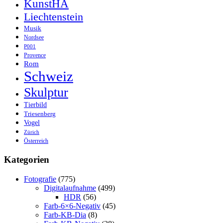
KunstHA
Liechtenstein
Musik
Nordsee
P001
Provence
Rom
Schweiz
Skulptur
Tierbild
Triesenberg
Vogel
Zürich
Österreich
Kategorien
Fotografie
(775)
Digitalaufnahme
(499)
HDR
(56)
Farb-6×6-Negativ
(45)
Farb-KB-Dia
(8)