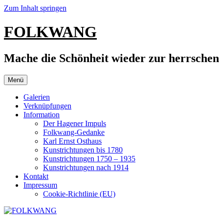
Zum Inhalt springen
FOLKWANG
Mache die Schönheit wieder zur herrsche
Menü
Galerien
Verknüpfungen
Information
Der Hagener Impuls
Folkwang-Gedanke
Karl Ernst Osthaus
Kunstrichtungen bis 1780
Kunstrichtungen 1750 – 1935
Kunstrichtungen nach 1914
Kontakt
Impressum
Cookie-Richtlinie (EU)