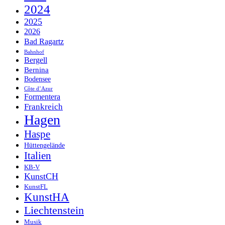
2024
2025
2026
Bad Ragartz
Bahnhof
Bergell
Bernina
Bodensee
Côte d’Azur
Formentera
Frankreich
Hagen
Haspe
Hüttengelände
Italien
KB-V
KunstCH
KunstFL
KunstHA
Liechtenstein
Musik