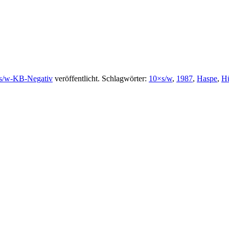
s/w-KB-Negativ
veröffentlicht. Schlagwörter:
10×s/w
,
1987
,
Haspe
,
Hü