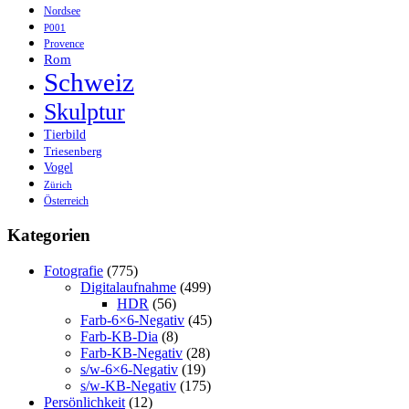
Nordsee
P001
Provence
Rom
Schweiz
Skulptur
Tierbild
Triesenberg
Vogel
Zürich
Österreich
Kategorien
Fotografie
(775)
Digitalaufnahme
(499)
HDR
(56)
Farb-6×6-Negativ
(45)
Farb-KB-Dia
(8)
Farb-KB-Negativ
(28)
s/w-6×6-Negativ
(19)
s/w-KB-Negativ
(175)
Persönlichkeit
(12)