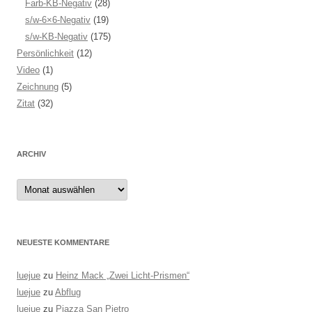
Farb-KB-Negativ
(28)
s/w-6×6-Negativ
(19)
s/w-KB-Negativ
(175)
Persönlichkeit
(12)
Video
(1)
Zeichnung
(5)
Zitat
(32)
ARCHIV
Archiv
NEUESTE KOMMENTARE
luejue
zu
Heinz Mack „Zwei Licht-Prismen“
luejue
zu
Abflug
luejue
zu
Piazza San Pietro