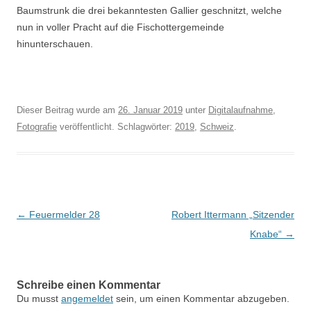
Baumstrunk die drei bekanntesten Gallier geschnitzt, welche
nun in voller Pracht auf die Fischottergemeinde
hinunterschauen.
Dieser Beitrag wurde am
26. Januar 2019
unter
Digitalaufnahme
,
Fotografie
veröffentlicht. Schlagwörter:
2019
,
Schweiz
.
Beitragsnavigation
←
Feuermelder 28
Robert Ittermann „Sitzender
Knabe“
→
Schreibe einen Kommentar
Du musst
angemeldet
sein, um einen Kommentar abzugeben.