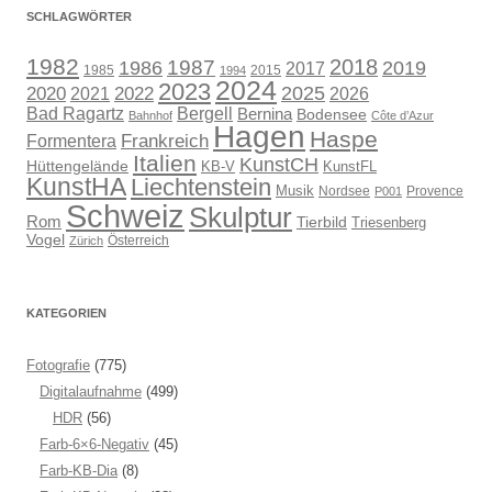
SCHLAGWÖRTER
1982
1987
2018
1986
2019
2017
1985
2015
1994
2024
2023
2025
2020
2021
2022
2026
Bad Ragartz
Bergell
Bernina
Bodensee
Bahnhof
Côte d’Azur
Hagen
Haspe
Frankreich
Formentera
Italien
KunstCH
Hüttengelände
KB-V
KunstFL
KunstHA
Liechtenstein
Musik
Nordsee
Provence
P001
Schweiz
Skulptur
Rom
Tierbild
Triesenberg
Vogel
Österreich
Zürich
KATEGORIEN
Fotografie
(775)
Digitalaufnahme
(499)
HDR
(56)
Farb-6×6-Negativ
(45)
Farb-KB-Dia
(8)