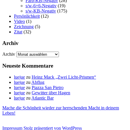
Farb-KB-Negativ
(28)
s/w-6×6-Negativ
(19)
s/w-KB-Negativ
(175)
Persönlichkeit
(12)
Video
(1)
Zeichnung
(5)
Zitat
(32)
Archiv
Archiv
Neueste Kommentare
luejue
zu
Heinz Mack „Zwei Licht-Prismen“
luejue
zu
Abflug
luejue
zu
Piazza San Pietro
luejue
zu
Gewitter über Hagen
luejue
zu
Atlantic Bar
Mache die Schönheit wieder zur herrschenden Macht in deinem
Leben!
Impressum
Stolz präsentiert von WordPress