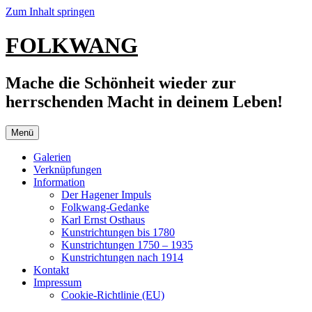
Zum Inhalt springen
FOLKWANG
Mache die Schönheit wieder zur
herrschenden Macht in deinem Leben!
Menü
Galerien
Verknüpfungen
Information
Der Hagener Impuls
Folkwang-Gedanke
Karl Ernst Osthaus
Kunstrichtungen bis 1780
Kunstrichtungen 1750 – 1935
Kunstrichtungen nach 1914
Kontakt
Impressum
Cookie-Richtlinie (EU)