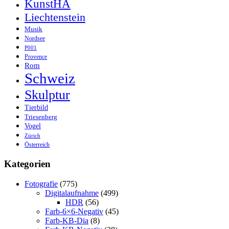
KunstHA
Liechtenstein
Musik
Nordsee
P001
Provence
Rom
Schweiz
Skulptur
Tierbild
Triesenberg
Vogel
Zürich
Österreich
Kategorien
Fotografie
(775)
Digitalaufnahme
(499)
HDR
(56)
Farb-6×6-Negativ
(45)
Farb-KB-Dia
(8)