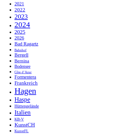
2021
2022
2023
2024
2025
2026
Bad Ragartz
Bahnhof
Bergell
Bernina
Bodensee
Côte d’Azur
Formentera
Frankreich
Hagen
Haspe
Hüttengelände
Italien
KB-V
KunstCH
KunstFL