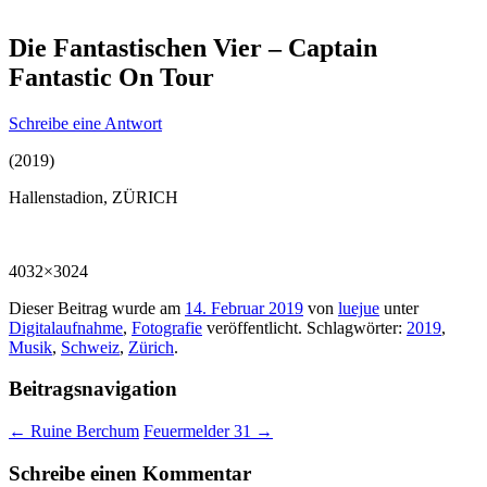
Die Fantastischen Vier – Captain
Fantastic On Tour
Schreibe eine Antwort
(2019)
Hallenstadion, ZÜRICH
4032×3024
Dieser Beitrag wurde am
14. Februar 2019
von
luejue
unter
Digitalaufnahme
,
Fotografie
veröffentlicht. Schlagwörter:
2019
,
Musik
,
Schweiz
,
Zürich
.
Beitragsnavigation
←
Ruine Berchum
Feuermelder 31
→
Schreibe einen Kommentar