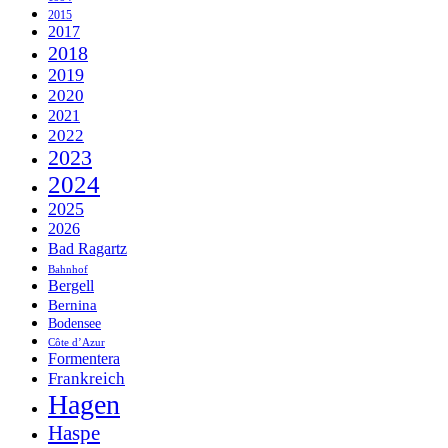
2015
2017
2018
2019
2020
2021
2022
2023
2024
2025
2026
Bad Ragartz
Bahnhof
Bergell
Bernina
Bodensee
Côte d’Azur
Formentera
Frankreich
Hagen
Haspe