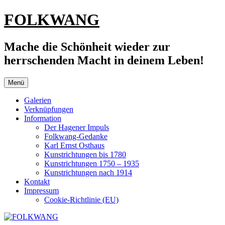
Zum
FOLKWANG
Inhalt
springen
Mache die Schönheit wieder zur
herrschenden Macht in deinem Leben!
Menü
Galerien
Verknüpfungen
Information
Der Hagener Impuls
Folkwang-Gedanke
Karl Ernst Osthaus
Kunstrichtungen bis 1780
Kunstrichtungen 1750 – 1935
Kunstrichtungen nach 1914
Kontakt
Impressum
Cookie-Richtlinie (EU)