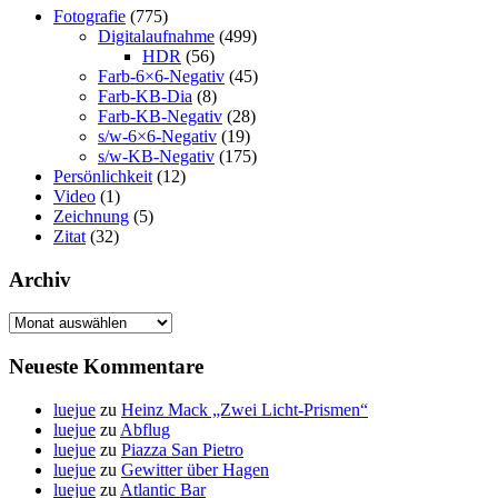
Fotografie
(775)
Digitalaufnahme
(499)
HDR
(56)
Farb-6×6-Negativ
(45)
Farb-KB-Dia
(8)
Farb-KB-Negativ
(28)
s/w-6×6-Negativ
(19)
s/w-KB-Negativ
(175)
Persönlichkeit
(12)
Video
(1)
Zeichnung
(5)
Zitat
(32)
Archiv
Archiv
Neueste Kommentare
luejue
zu
Heinz Mack „Zwei Licht-Prismen“
luejue
zu
Abflug
luejue
zu
Piazza San Pietro
luejue
zu
Gewitter über Hagen
luejue
zu
Atlantic Bar