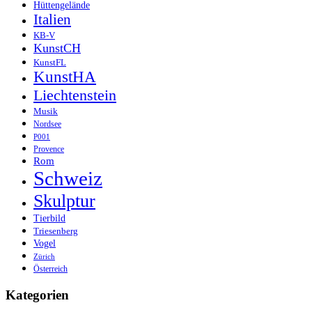
Hüttengelände
Italien
KB-V
KunstCH
KunstFL
KunstHA
Liechtenstein
Musik
Nordsee
P001
Provence
Rom
Schweiz
Skulptur
Tierbild
Triesenberg
Vogel
Zürich
Österreich
Kategorien