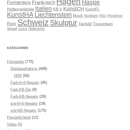
Hagen
Haspe
Frankreich
Formentera
Italien
KunstCH
Hüttengelände
KB-V
KunstFL
KunstHA
Liechtenstein
Musik
Nordsee
Provence
P001
Schweiz
Skulptur
Rom
Tierbild
Triesenberg
Vogel
Österreich
Zürich
KATEGORIEN
Fotografie
(775)
Digitalaufnahme
(499)
HDR
(56)
Farb-6×6-Negativ
(45)
Farb-KB-Dia
(8)
Farb-KB-Negativ
(28)
s/w-6×6-Negativ
(19)
s/w-KB-Negativ
(175)
Persönlichkeit
(12)
Video
(1)