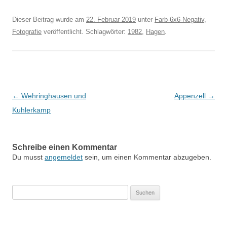
Dieser Beitrag wurde am
22. Februar 2019
unter
Farb-6x6-Negativ
,
Fotografie
veröffentlicht. Schlagwörter:
1982
,
Hagen
.
Beitragsnavigation
←
Wehringhausen und
Appenzell
→
Kuhlerkamp
Schreibe einen Kommentar
Du musst
angemeldet
sein, um einen Kommentar abzugeben.
Suchen
nach: