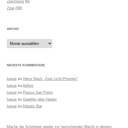
Zeichnung
(5)
Zitat
(32)
ARCHIV
Archiv
NEUESTE KOMMENTARE
luejue
zu
Heinz Mack „Zwei Licht-Prismen“
luejue
zu
Abflug
luejue
zu
Piazza San Pietro
luejue
zu
Gewitter über Hagen
luejue
zu
Atlantic Bar
Mache die Schönheit wieder zur herrschenden Macht in deinem