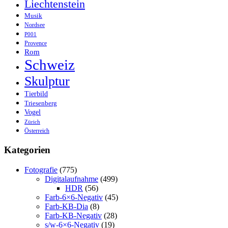
Liechtenstein
Musik
Nordsee
P001
Provence
Rom
Schweiz
Skulptur
Tierbild
Triesenberg
Vogel
Zürich
Österreich
Kategorien
Fotografie
(775)
Digitalaufnahme
(499)
HDR
(56)
Farb-6×6-Negativ
(45)
Farb-KB-Dia
(8)
Farb-KB-Negativ
(28)
s/w-6×6-Negativ
(19)