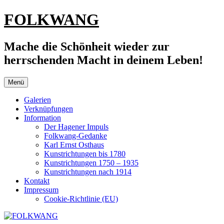
Zum
FOLKWANG
Inhalt
springen
Mache die Schönheit wieder zur
herrschenden Macht in deinem Leben!
Menü
Galerien
Verknüpfungen
Information
Der Hagener Impuls
Folkwang-Gedanke
Karl Ernst Osthaus
Kunstrichtungen bis 1780
Kunstrichtungen 1750 – 1935
Kunstrichtungen nach 1914
Kontakt
Impressum
Cookie-Richtlinie (EU)