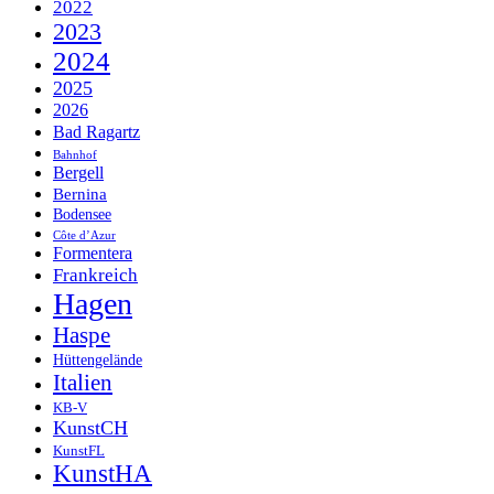
2022
2023
2024
2025
2026
Bad Ragartz
Bahnhof
Bergell
Bernina
Bodensee
Côte d’Azur
Formentera
Frankreich
Hagen
Haspe
Hüttengelände
Italien
KB-V
KunstCH
KunstFL
KunstHA