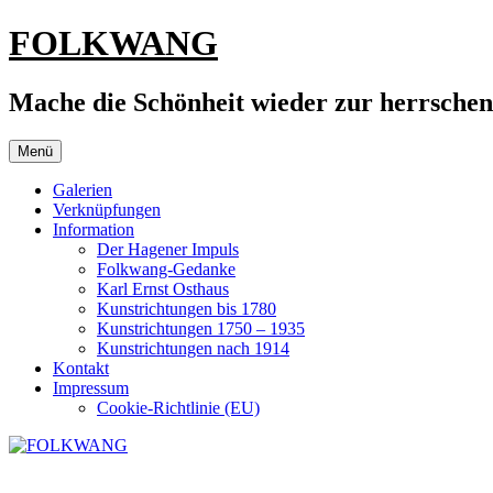
Zum
FOLKWANG
Inhalt
springen
Mache die Schönheit wieder zur herrsche
Menü
Galerien
Verknüpfungen
Information
Der Hagener Impuls
Folkwang-Gedanke
Karl Ernst Osthaus
Kunstrichtungen bis 1780
Kunstrichtungen 1750 – 1935
Kunstrichtungen nach 1914
Kontakt
Impressum
Cookie-Richtlinie (EU)