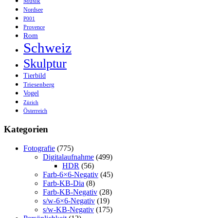
Musik
Nordsee
P001
Provence
Rom
Schweiz
Skulptur
Tierbild
Triesenberg
Vogel
Zürich
Österreich
Kategorien
Fotografie
(775)
Digitalaufnahme
(499)
HDR
(56)
Farb-6×6-Negativ
(45)
Farb-KB-Dia
(8)
Farb-KB-Negativ
(28)
s/w-6×6-Negativ
(19)
s/w-KB-Negativ
(175)