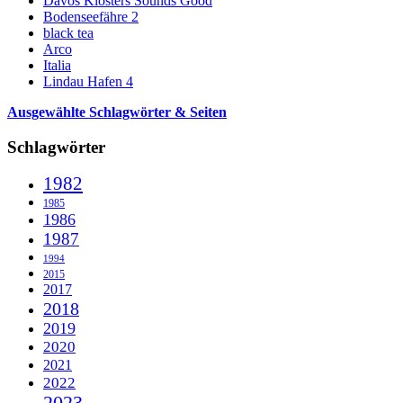
Davos Klosters Sounds Good
Bodenseefähre 2
black tea
Arco
Italia
Lindau Hafen 4
Ausgewählte Schlagwörter & Seiten
Schlagwörter
1982
1985
1986
1987
1994
2015
2017
2018
2019
2020
2021
2022