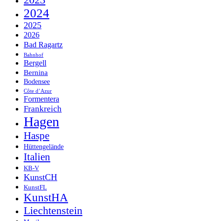
2023
2024
2025
2026
Bad Ragartz
Bahnhof
Bergell
Bernina
Bodensee
Côte d’Azur
Formentera
Frankreich
Hagen
Haspe
Hüttengelände
Italien
KB-V
KunstCH
KunstFL
KunstHA
Liechtenstein