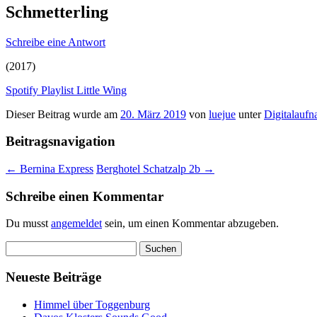
Schmetterling
Schreibe eine Antwort
(2017)
Spotify Playlist Little Wing
Dieser Beitrag wurde am
20. März 2019
von
luejue
unter
Digitalauf
Beitragsnavigation
←
Bernina Express
Berghotel Schatzalp 2b
→
Schreibe einen Kommentar
Du musst
angemeldet
sein, um einen Kommentar abzugeben.
Suchen
nach:
Neueste Beiträge
Himmel über Toggenburg