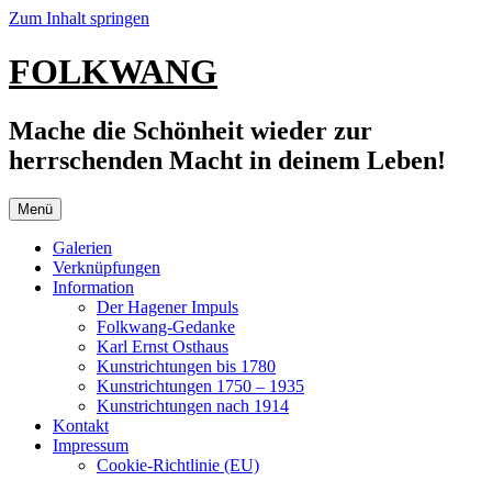
Zum Inhalt springen
FOLKWANG
Mache die Schönheit wieder zur
herrschenden Macht in deinem Leben!
Menü
Galerien
Verknüpfungen
Information
Der Hagener Impuls
Folkwang-Gedanke
Karl Ernst Osthaus
Kunstrichtungen bis 1780
Kunstrichtungen 1750 – 1935
Kunstrichtungen nach 1914
Kontakt
Impressum
Cookie-Richtlinie (EU)