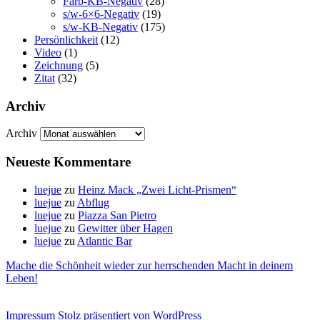
Farb-KB-Negativ
(28)
s/w-6×6-Negativ
(19)
s/w-KB-Negativ
(175)
Persönlichkeit
(12)
Video
(1)
Zeichnung
(5)
Zitat
(32)
Archiv
Archiv
Neueste Kommentare
luejue
zu
Heinz Mack „Zwei Licht-Prismen“
luejue
zu
Abflug
luejue
zu
Piazza San Pietro
luejue
zu
Gewitter über Hagen
luejue
zu
Atlantic Bar
Mache die Schönheit wieder zur herrschenden Macht in deinem
Leben!
Impressum
Stolz präsentiert von WordPress