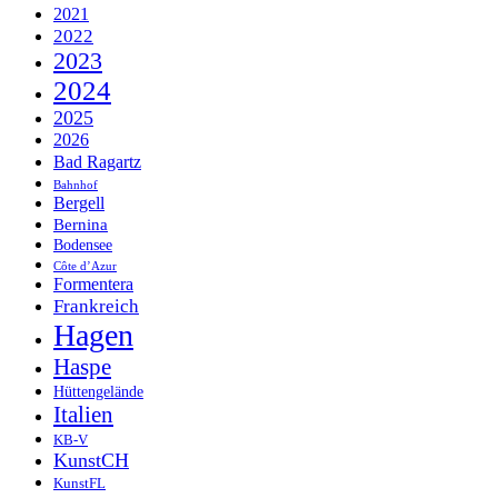
2021
2022
2023
2024
2025
2026
Bad Ragartz
Bahnhof
Bergell
Bernina
Bodensee
Côte d’Azur
Formentera
Frankreich
Hagen
Haspe
Hüttengelände
Italien
KB-V
KunstCH
KunstFL