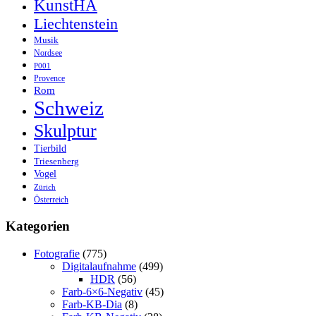
KunstHA
Liechtenstein
Musik
Nordsee
P001
Provence
Rom
Schweiz
Skulptur
Tierbild
Triesenberg
Vogel
Zürich
Österreich
Kategorien
Fotografie
(775)
Digitalaufnahme
(499)
HDR
(56)
Farb-6×6-Negativ
(45)
Farb-KB-Dia
(8)