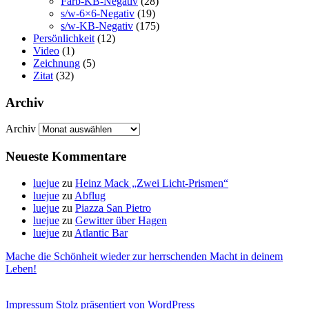
Farb-KB-Negativ
(28)
s/w-6×6-Negativ
(19)
s/w-KB-Negativ
(175)
Persönlichkeit
(12)
Video
(1)
Zeichnung
(5)
Zitat
(32)
Archiv
Archiv
Neueste Kommentare
luejue
zu
Heinz Mack „Zwei Licht-Prismen“
luejue
zu
Abflug
luejue
zu
Piazza San Pietro
luejue
zu
Gewitter über Hagen
luejue
zu
Atlantic Bar
Mache die Schönheit wieder zur herrschenden Macht in deinem
Leben!
Impressum
Stolz präsentiert von WordPress