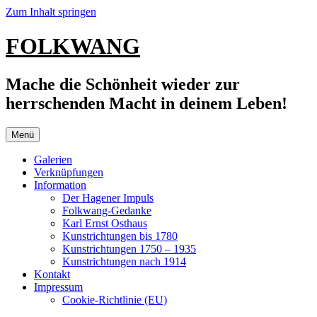
Zum Inhalt springen
FOLKWANG
Mache die Schönheit wieder zur
herrschenden Macht in deinem Leben!
Menü
Galerien
Verknüpfungen
Information
Der Hagener Impuls
Folkwang-Gedanke
Karl Ernst Osthaus
Kunstrichtungen bis 1780
Kunstrichtungen 1750 – 1935
Kunstrichtungen nach 1914
Kontakt
Impressum
Cookie-Richtlinie (EU)