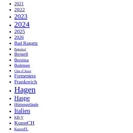
2021
2022
2023
2024
2025
2026
Bad Ragartz
Bahnhof
Bergell
Bernina
Bodensee
Côte d’Azur
Formentera
Frankreich
Hagen
Haspe
Hüttengelände
Italien
KB-V
KunstCH
KunstFL