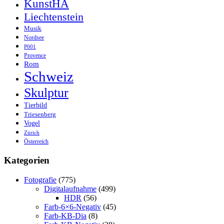
KunstHA
Liechtenstein
Musik
Nordsee
P001
Provence
Rom
Schweiz
Skulptur
Tierbild
Triesenberg
Vogel
Zürich
Österreich
Kategorien
Fotografie
(775)
Digitalaufnahme
(499)
HDR
(56)
Farb-6×6-Negativ
(45)
Farb-KB-Dia
(8)