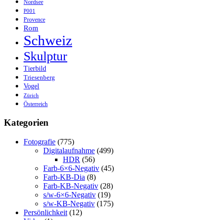
Nordsee
P001
Provence
Rom
Schweiz
Skulptur
Tierbild
Triesenberg
Vogel
Zürich
Österreich
Kategorien
Fotografie
(775)
Digitalaufnahme
(499)
HDR
(56)
Farb-6×6-Negativ
(45)
Farb-KB-Dia
(8)
Farb-KB-Negativ
(28)
s/w-6×6-Negativ
(19)
s/w-KB-Negativ
(175)
Persönlichkeit
(12)