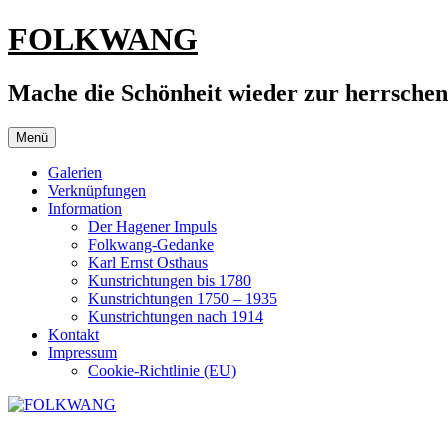
Zum
FOLKWANG
Inhalt
springen
Mache die Schönheit wieder zur herrsche
Menü
Galerien
Verknüpfungen
Information
Der Hagener Impuls
Folkwang-Gedanke
Karl Ernst Osthaus
Kunstrichtungen bis 1780
Kunstrichtungen 1750 – 1935
Kunstrichtungen nach 1914
Kontakt
Impressum
Cookie-Richtlinie (EU)