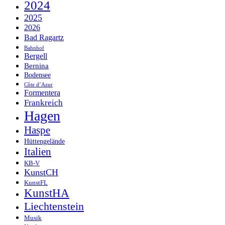
2024
2025
2026
Bad Ragartz
Bahnhof
Bergell
Bernina
Bodensee
Côte d’Azur
Formentera
Frankreich
Hagen
Haspe
Hüttengelände
Italien
KB-V
KunstCH
KunstFL
KunstHA
Liechtenstein
Musik