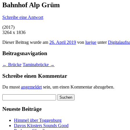
Bahnhof Alp Grüm
Schreibe eine Antwort
(2017)
3264 x 1836
Dieser Beitrag wurde am
26. April 2019
von
luejue
unter
Digitalauf
Beitragsnavigation
←
Brücke
Taminabrücke
→
Schreibe einen Kommentar
Du musst
angemeldet
sein, um einen Kommentar abzugeben.
Suchen
nach:
Neueste Beiträge
Himmel über Toggenburg
Davos Klosters Sounds Good