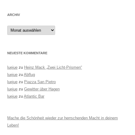
ARCHIV
Archiv
NEUESTE KOMMENTARE
luejue
zu
Heinz Mack „Zwei Licht-Prismen“
luejue
zu
Abflug
luejue
zu
Piazza San Pietro
luejue
zu
Gewitter über Hagen
luejue
zu
Atlantic Bar
Mache die Schönheit wieder zur herrschenden Macht in deinem
Leben!