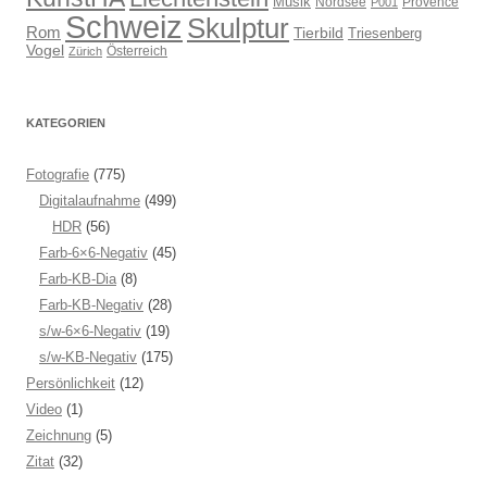
Musik
Nordsee
Provence
P001
Schweiz
Skulptur
Rom
Tierbild
Triesenberg
Vogel
Österreich
Zürich
KATEGORIEN
Fotografie
(775)
Digitalaufnahme
(499)
HDR
(56)
Farb-6×6-Negativ
(45)
Farb-KB-Dia
(8)
Farb-KB-Negativ
(28)
s/w-6×6-Negativ
(19)
s/w-KB-Negativ
(175)
Persönlichkeit
(12)
Video
(1)
Zeichnung
(5)
Zitat
(32)