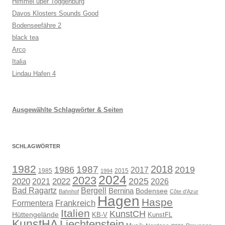
Himmel über Toggenburg
Davos Klosters Sounds Good
Bodenseefähre 2
black tea
Arco
Italia
Lindau Hafen 4
Ausgewählte Schlagwörter & Seiten
SCHLAGWÖRTER
1982
1987
2018
1986
2019
2017
1985
2015
1994
2024
2023
2025
2020
2021
2022
2026
Bad Ragartz
Bergell
Bernina
Bodensee
Bahnhof
Côte d’Azur
Hagen
Haspe
Frankreich
Formentera
Italien
KunstCH
Hüttengelände
KB-V
KunstFL
KunstHA
Liechtenstein