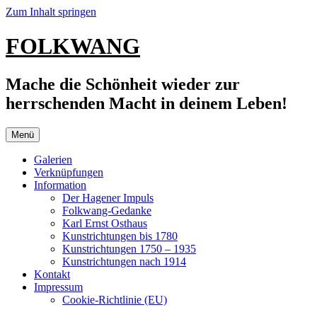
Zum Inhalt springen
FOLKWANG
Mache die Schönheit wieder zur
herrschenden Macht in deinem Leben!
Menü
Galerien
Verknüpfungen
Information
Der Hagener Impuls
Folkwang-Gedanke
Karl Ernst Osthaus
Kunstrichtungen bis 1780
Kunstrichtungen 1750 – 1935
Kunstrichtungen nach 1914
Kontakt
Impressum
Cookie-Richtlinie (EU)