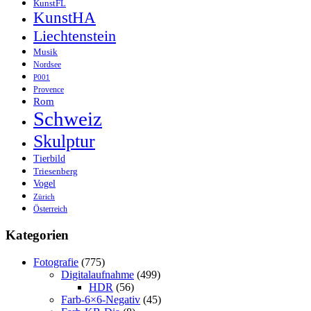
KunstFL
KunstHA
Liechtenstein
Musik
Nordsee
P001
Provence
Rom
Schweiz
Skulptur
Tierbild
Triesenberg
Vogel
Zürich
Österreich
Kategorien
Fotografie
(775)
Digitalaufnahme
(499)
HDR
(56)
Farb-6×6-Negativ
(45)