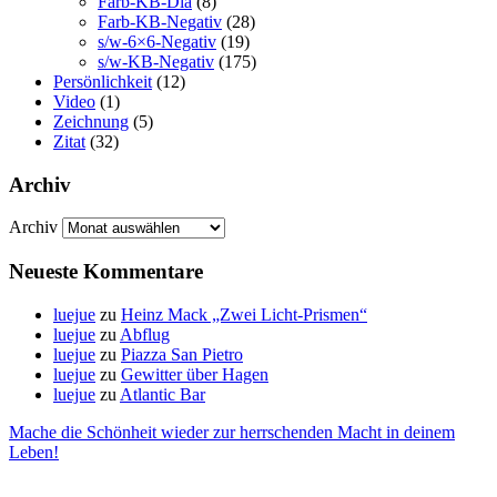
Farb-KB-Dia
(8)
Farb-KB-Negativ
(28)
s/w-6×6-Negativ
(19)
s/w-KB-Negativ
(175)
Persönlichkeit
(12)
Video
(1)
Zeichnung
(5)
Zitat
(32)
Archiv
Archiv
Neueste Kommentare
luejue
zu
Heinz Mack „Zwei Licht-Prismen“
luejue
zu
Abflug
luejue
zu
Piazza San Pietro
luejue
zu
Gewitter über Hagen
luejue
zu
Atlantic Bar
Mache die Schönheit wieder zur herrschenden Macht in deinem
Leben!