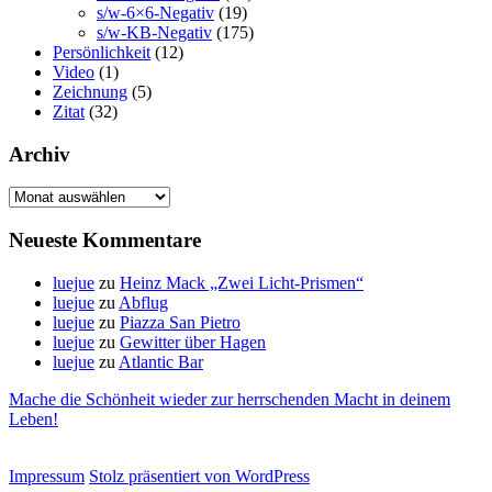
s/w-6×6-Negativ
(19)
s/w-KB-Negativ
(175)
Persönlichkeit
(12)
Video
(1)
Zeichnung
(5)
Zitat
(32)
Archiv
Archiv
Neueste Kommentare
luejue
zu
Heinz Mack „Zwei Licht-Prismen“
luejue
zu
Abflug
luejue
zu
Piazza San Pietro
luejue
zu
Gewitter über Hagen
luejue
zu
Atlantic Bar
Mache die Schönheit wieder zur herrschenden Macht in deinem
Leben!
Impressum
Stolz präsentiert von WordPress