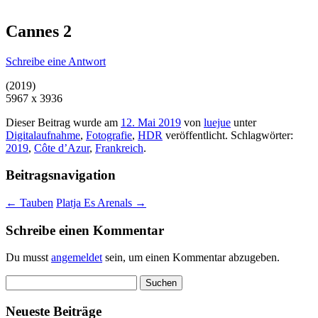
Cannes 2
Schreibe eine Antwort
(2019)
5967 x 3936
Dieser Beitrag wurde am
12. Mai 2019
von
luejue
unter
Digitalaufnahme
,
Fotografie
,
HDR
veröffentlicht. Schlagwörter:
2019
,
Côte d’Azur
,
Frankreich
.
Beitragsnavigation
←
Tauben
Platja Es Arenals
→
Schreibe einen Kommentar
Du musst
angemeldet
sein, um einen Kommentar abzugeben.
Suchen
nach:
Neueste Beiträge