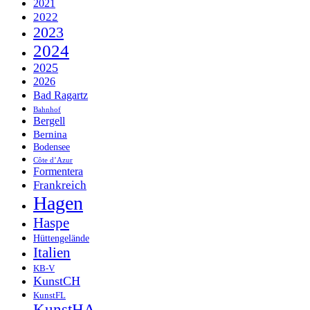
2021
2022
2023
2024
2025
2026
Bad Ragartz
Bahnhof
Bergell
Bernina
Bodensee
Côte d’Azur
Formentera
Frankreich
Hagen
Haspe
Hüttengelände
Italien
KB-V
KunstCH
KunstFL
KunstHA