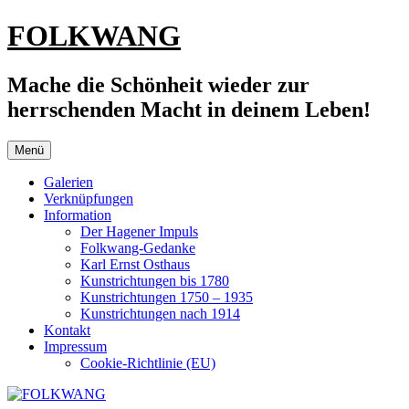
Zum
FOLKWANG
Inhalt
springen
Mache die Schönheit wieder zur
herrschenden Macht in deinem Leben!
Menü
Galerien
Verknüpfungen
Information
Der Hagener Impuls
Folkwang-Gedanke
Karl Ernst Osthaus
Kunstrichtungen bis 1780
Kunstrichtungen 1750 – 1935
Kunstrichtungen nach 1914
Kontakt
Impressum
Cookie-Richtlinie (EU)