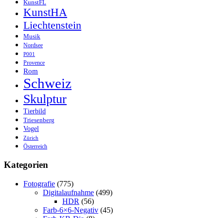
KunstFL
KunstHA
Liechtenstein
Musik
Nordsee
P001
Provence
Rom
Schweiz
Skulptur
Tierbild
Triesenberg
Vogel
Zürich
Österreich
Kategorien
Fotografie
(775)
Digitalaufnahme
(499)
HDR
(56)
Farb-6×6-Negativ
(45)