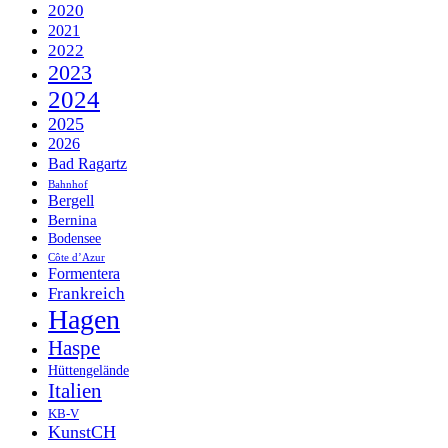
2020
2021
2022
2023
2024
2025
2026
Bad Ragartz
Bahnhof
Bergell
Bernina
Bodensee
Côte d’Azur
Formentera
Frankreich
Hagen
Haspe
Hüttengelände
Italien
KB-V
KunstCH