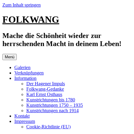
Zum Inhalt springen
FOLKWANG
Mache die Schönheit wieder zur
herrschenden Macht in deinem Leben!
Menü
Galerien
Verknüpfungen
Information
Der Hagener Impuls
Folkwang-Gedanke
Karl Ernst Osthaus
Kunstrichtungen bis 1780
Kunstrichtungen 1750 – 1935
Kunstrichtungen nach 1914
Kontakt
Impressum
Cookie-Richtlinie (EU)