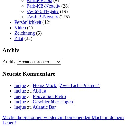
Farb-KB-Dia
(8)
Farb-KB-Negativ
(28)
s/w-6×6-Negativ
(19)
s/w-KB-Negativ
(175)
Persönlichkeit
(12)
Video
(1)
Zeichnung
(5)
Zitat
(32)
Archiv
Archiv
Neueste Kommentare
luejue
zu
Heinz Mack „Zwei Licht-Prismen“
luejue
zu
Abflug
luejue
zu
Piazza San Pietro
luejue
zu
Gewitter über Hagen
luejue
zu
Atlantic Bar
Mache die Schönheit wieder zur herrschenden Macht in deinem
Leben!