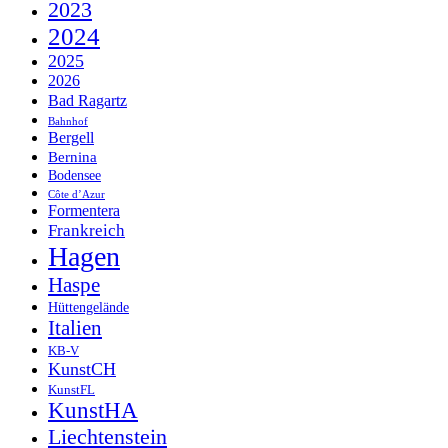
2023
2024
2025
2026
Bad Ragartz
Bahnhof
Bergell
Bernina
Bodensee
Côte d’Azur
Formentera
Frankreich
Hagen
Haspe
Hüttengelände
Italien
KB-V
KunstCH
KunstFL
KunstHA
Liechtenstein