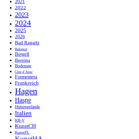
2021
2022
2023
2024
2025
2026
Bad Ragartz
Bahnhof
Bergell
Bernina
Bodensee
Côte d’Azur
Formentera
Frankreich
Hagen
Haspe
Hüttengelände
Italien
KB-V
KunstCH
KunstFL
KunstHA