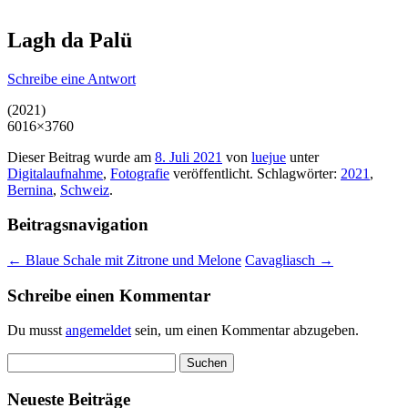
Lagh da Palü
Schreibe eine Antwort
(2021)
6016×3760
Dieser Beitrag wurde am
8. Juli 2021
von
luejue
unter
Digitalaufnahme
,
Fotografie
veröffentlicht. Schlagwörter:
2021
,
Bernina
,
Schweiz
.
Beitragsnavigation
←
Blaue Schale mit Zitrone und Melone
Cavagliasch
→
Schreibe einen Kommentar
Du musst
angemeldet
sein, um einen Kommentar abzugeben.
Suchen
nach:
Neueste Beiträge