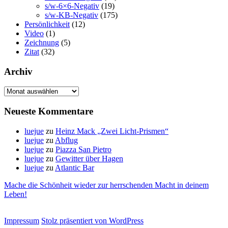
s/w-6×6-Negativ
(19)
s/w-KB-Negativ
(175)
Persönlichkeit
(12)
Video
(1)
Zeichnung
(5)
Zitat
(32)
Archiv
Archiv
Neueste Kommentare
luejue
zu
Heinz Mack „Zwei Licht-Prismen“
luejue
zu
Abflug
luejue
zu
Piazza San Pietro
luejue
zu
Gewitter über Hagen
luejue
zu
Atlantic Bar
Mache die Schönheit wieder zur herrschenden Macht in deinem
Leben!
Impressum
Stolz präsentiert von WordPress