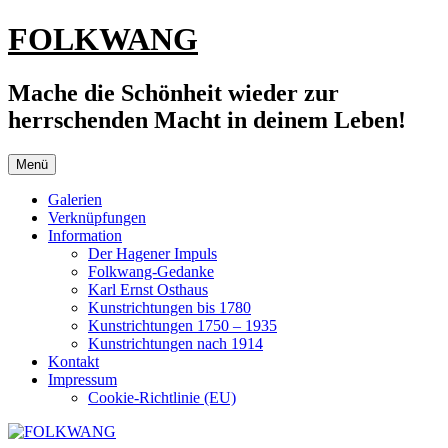
Zum
FOLKWANG
Inhalt
springen
Mache die Schönheit wieder zur
herrschenden Macht in deinem Leben!
Menü
Galerien
Verknüpfungen
Information
Der Hagener Impuls
Folkwang-Gedanke
Karl Ernst Osthaus
Kunstrichtungen bis 1780
Kunstrichtungen 1750 – 1935
Kunstrichtungen nach 1914
Kontakt
Impressum
Cookie-Richtlinie (EU)