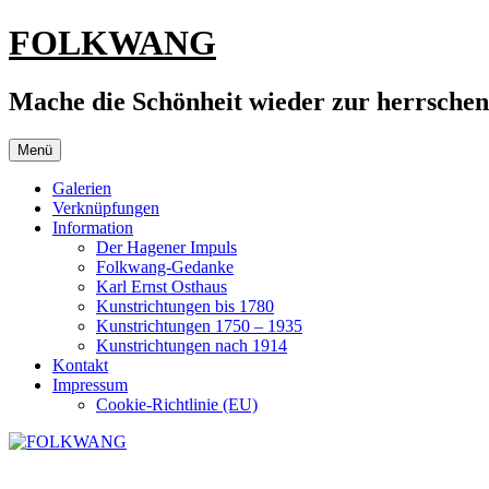
Zum
FOLKWANG
Inhalt
springen
Mache die Schönheit wieder zur herrsche
Menü
Galerien
Verknüpfungen
Information
Der Hagener Impuls
Folkwang-Gedanke
Karl Ernst Osthaus
Kunstrichtungen bis 1780
Kunstrichtungen 1750 – 1935
Kunstrichtungen nach 1914
Kontakt
Impressum
Cookie-Richtlinie (EU)