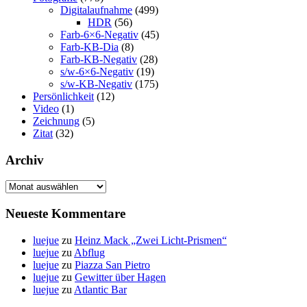
Digitalaufnahme
(499)
HDR
(56)
Farb-6×6-Negativ
(45)
Farb-KB-Dia
(8)
Farb-KB-Negativ
(28)
s/w-6×6-Negativ
(19)
s/w-KB-Negativ
(175)
Persönlichkeit
(12)
Video
(1)
Zeichnung
(5)
Zitat
(32)
Archiv
Archiv
Neueste Kommentare
luejue
zu
Heinz Mack „Zwei Licht-Prismen“
luejue
zu
Abflug
luejue
zu
Piazza San Pietro
luejue
zu
Gewitter über Hagen
luejue
zu
Atlantic Bar