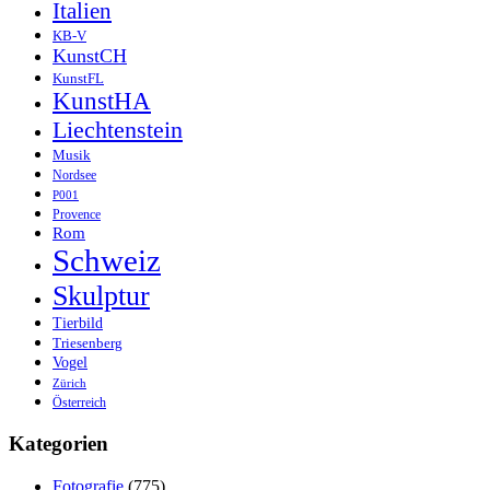
Italien
KB-V
KunstCH
KunstFL
KunstHA
Liechtenstein
Musik
Nordsee
P001
Provence
Rom
Schweiz
Skulptur
Tierbild
Triesenberg
Vogel
Zürich
Österreich
Kategorien
Fotografie
(775)