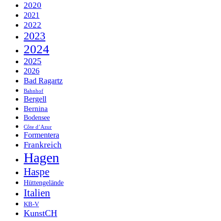
2020
2021
2022
2023
2024
2025
2026
Bad Ragartz
Bahnhof
Bergell
Bernina
Bodensee
Côte d’Azur
Formentera
Frankreich
Hagen
Haspe
Hüttengelände
Italien
KB-V
KunstCH