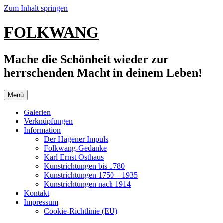
Zum Inhalt springen
FOLKWANG
Mache die Schönheit wieder zur
herrschenden Macht in deinem Leben!
Menü
Galerien
Verknüpfungen
Information
Der Hagener Impuls
Folkwang-Gedanke
Karl Ernst Osthaus
Kunstrichtungen bis 1780
Kunstrichtungen 1750 – 1935
Kunstrichtungen nach 1914
Kontakt
Impressum
Cookie-Richtlinie (EU)