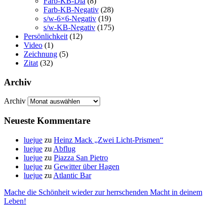
Farb-KB-Dia
(8)
Farb-KB-Negativ
(28)
s/w-6×6-Negativ
(19)
s/w-KB-Negativ
(175)
Persönlichkeit
(12)
Video
(1)
Zeichnung
(5)
Zitat
(32)
Archiv
Archiv
Neueste Kommentare
luejue
zu
Heinz Mack „Zwei Licht-Prismen“
luejue
zu
Abflug
luejue
zu
Piazza San Pietro
luejue
zu
Gewitter über Hagen
luejue
zu
Atlantic Bar
Mache die Schönheit wieder zur herrschenden Macht in deinem
Leben!