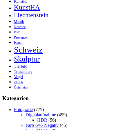
KunstFL
KunstHA
Liechtenstein
Musik
Nordsee
P001
Provence
Rom
Schweiz
Skulptur
Tierbild
Triesenberg
Vogel
Zürich
Österreich
Kategorien
Fotografie
(775)
Digitalaufnahme
(499)
HDR
(56)
Farb-6×6-Negativ
(45)