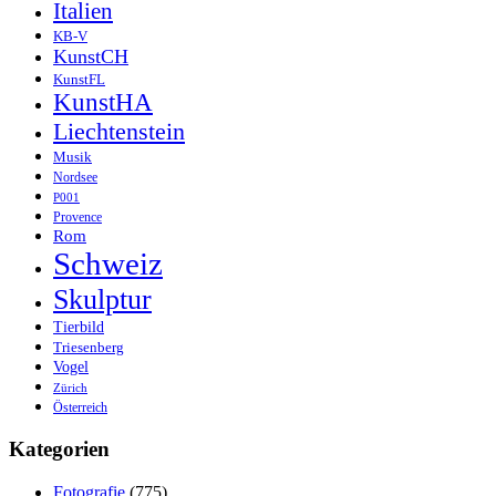
Italien
KB-V
KunstCH
KunstFL
KunstHA
Liechtenstein
Musik
Nordsee
P001
Provence
Rom
Schweiz
Skulptur
Tierbild
Triesenberg
Vogel
Zürich
Österreich
Kategorien
Fotografie
(775)