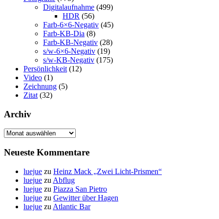
Digitalaufnahme
(499)
HDR
(56)
Farb-6×6-Negativ
(45)
Farb-KB-Dia
(8)
Farb-KB-Negativ
(28)
s/w-6×6-Negativ
(19)
s/w-KB-Negativ
(175)
Persönlichkeit
(12)
Video
(1)
Zeichnung
(5)
Zitat
(32)
Archiv
Archiv
Neueste Kommentare
luejue
zu
Heinz Mack „Zwei Licht-Prismen“
luejue
zu
Abflug
luejue
zu
Piazza San Pietro
luejue
zu
Gewitter über Hagen
luejue
zu
Atlantic Bar