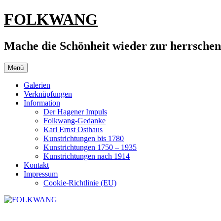
Zum
FOLKWANG
Inhalt
springen
Mache die Schönheit wieder zur herrsche
Menü
Galerien
Verknüpfungen
Information
Der Hagener Impuls
Folkwang-Gedanke
Karl Ernst Osthaus
Kunstrichtungen bis 1780
Kunstrichtungen 1750 – 1935
Kunstrichtungen nach 1914
Kontakt
Impressum
Cookie-Richtlinie (EU)