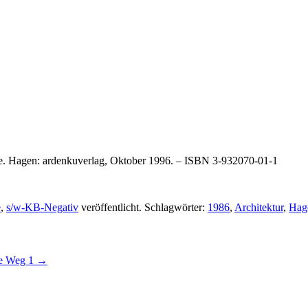
ge. Hagen: ardenkuverlag, Oktober 1996. – ISBN 3-932070-01-1
e
,
s/w-KB-Negativ
veröffentlicht. Schlagwörter:
1986
,
Architektur
,
Hag
e Weg 1
→