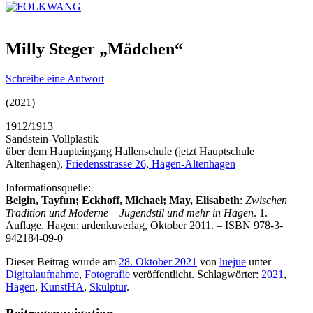
Milly Steger „Mädchen“
Schreibe eine Antwort
(2021)
1912/1913
Sandstein-Vollplastik
über dem Haupteingang Hallenschule (jetzt Hauptschule
Altenhagen),
Friedensstrasse 26, Hagen-Altenhagen
Informationsquelle:
Belgin, Tayfun; Eckhoff, Michael; May, Elisabeth
:
Zwischen
Tradition und Moderne – Jugendstil und mehr in Hagen
. 1.
Auflage. Hagen: ardenkuverlag, Oktober 2011. – ISBN 978-3-
942184-09-0
Dieser Beitrag wurde am
28. Oktober 2021
von
luejue
unter
Digitalaufnahme
,
Fotografie
veröffentlicht. Schlagwörter:
2021
,
Hagen
,
KunstHA
,
Skulptur
.