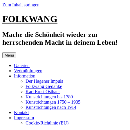
Zum Inhalt springen
FOLKWANG
Mache die Schönheit wieder zur
herrschenden Macht in deinem Leben!
Menü
Galerien
Verknüpfungen
Information
Der Hagener Impuls
Folkwang-Gedanke
Karl Ernst Osthaus
Kunstrichtungen bis 1780
Kunstrichtungen 1750 – 1935
Kunstrichtungen nach 1914
Kontakt
Impressum
Cookie-Richtlinie (EU)