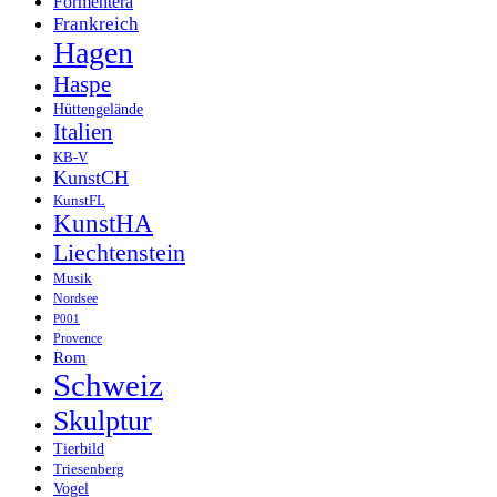
Formentera
Frankreich
Hagen
Haspe
Hüttengelände
Italien
KB-V
KunstCH
KunstFL
KunstHA
Liechtenstein
Musik
Nordsee
P001
Provence
Rom
Schweiz
Skulptur
Tierbild
Triesenberg
Vogel