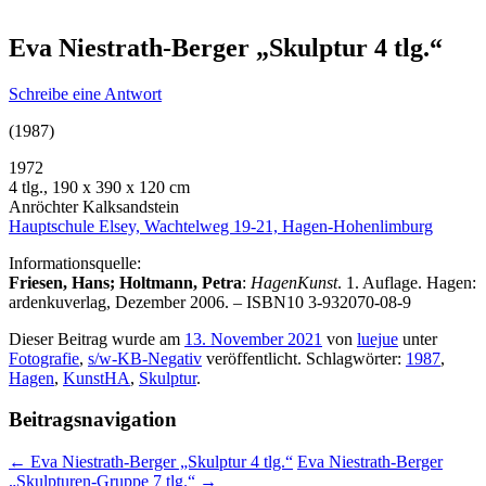
Eva Niestrath-Berger „Skulptur 4 tlg.“
Schreibe eine Antwort
(1987)
1972
4 tlg., 190 x 390 x 120 cm
Anröchter Kalksandstein
Hauptschule Elsey, Wachtelweg 19-21, Hagen-Hohenlimburg
Informationsquelle:
Friesen, Hans; Holtmann, Petra
:
HagenKunst
. 1. Auflage. Hagen:
ardenkuverlag, Dezember 2006. – ISBN10 3-932070-08-9
Dieser Beitrag wurde am
13. November 2021
von
luejue
unter
Fotografie
,
s/w-KB-Negativ
veröffentlicht. Schlagwörter:
1987
,
Hagen
,
KunstHA
,
Skulptur
.
Beitragsnavigation
←
Eva Niestrath-Berger „Skulptur 4 tlg.“
Eva Niestrath-Berger
„Skulpturen-Gruppe 7 tlg.“
→