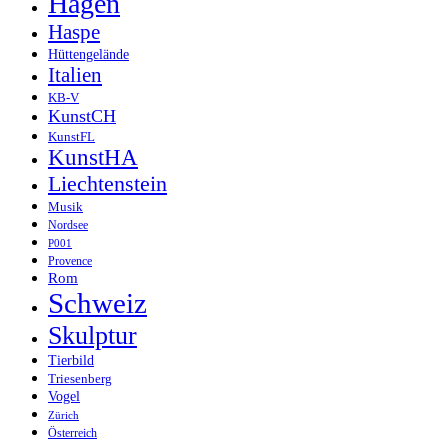
Hagen
Haspe
Hüttengelände
Italien
KB-V
KunstCH
KunstFL
KunstHA
Liechtenstein
Musik
Nordsee
P001
Provence
Rom
Schweiz
Skulptur
Tierbild
Triesenberg
Vogel
Zürich
Österreich