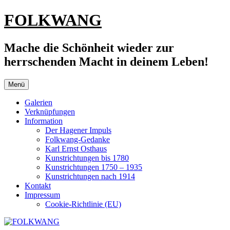
Zum
FOLKWANG
Inhalt
springen
Mache die Schönheit wieder zur
herrschenden Macht in deinem Leben!
Menü
Galerien
Verknüpfungen
Information
Der Hagener Impuls
Folkwang-Gedanke
Karl Ernst Osthaus
Kunstrichtungen bis 1780
Kunstrichtungen 1750 – 1935
Kunstrichtungen nach 1914
Kontakt
Impressum
Cookie-Richtlinie (EU)