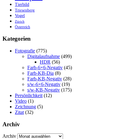
Tierbild
Triesenberg
Vogel
Zürich
Österreich
Kategorien
Fotografie
(775)
Digitalaufnahme
(499)
HDR
(56)
Farb-6×6-Negativ
(45)
Farb-KB-Dia
(8)
Farb-KB-Negativ
(28)
s/w-6×6-Negativ
(19)
s/w-KB-Negativ
(175)
Persönlichkeit
(12)
Video
(1)
Zeichnung
(5)
Zitat
(32)
Archiv
Archiv