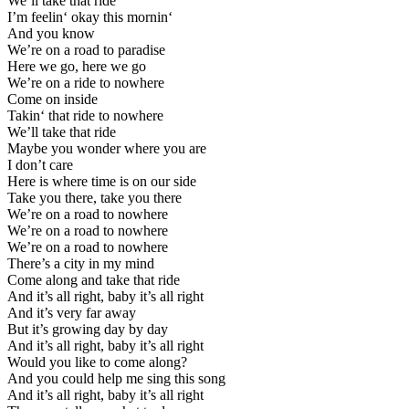
We’ll take that ride
I’m feelin‘ okay this mornin‘
And you know
We’re on a road to paradise
Here we go, here we go
We’re on a ride to nowhere
Come on inside
Takin‘ that ride to nowhere
We’ll take that ride
Maybe you wonder where you are
I don’t care
Here is where time is on our side
Take you there, take you there
We’re on a road to nowhere
We’re on a road to nowhere
We’re on a road to nowhere
There’s a city in my mind
Come along and take that ride
And it’s all right, baby it’s all right
And it’s very far away
But it’s growing day by day
And it’s all right, baby it’s all right
Would you like to come along?
And you could help me sing this song
And it’s all right, baby it’s all right