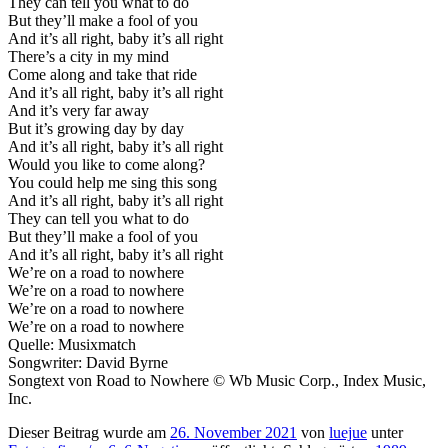
They can tell you what to do
But they’ll make a fool of you
And it’s all right, baby it’s all right
There’s a city in my mind
Come along and take that ride
And it’s all right, baby it’s all right
And it’s very far away
But it’s growing day by day
And it’s all right, baby it’s all right
Would you like to come along?
You could help me sing this song
And it’s all right, baby it’s all right
They can tell you what to do
But they’ll make a fool of you
And it’s all right, baby it’s all right
We’re on a road to nowhere
We’re on a road to nowhere
We’re on a road to nowhere
We’re on a road to nowhere
Quelle: Musixmatch
Songwriter: David Byrne
Songtext von Road to Nowhere © Wb Music Corp., Index Music,
Inc.
Dieser Beitrag wurde am
26. November 2021
von
luejue
unter