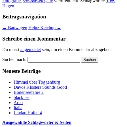
Fotografie
,
s/w-6x6-Negativ
veröffentlicht. Schlagwörter:
1989
,
Hagen
.
Beitragsnavigation
←
Bauwagen
Heinz Ketchup
→
Schreibe einen Kommentar
Du musst
angemeldet
sein, um einen Kommentar abzugeben.
Suchen nach:
Neueste Beiträge
Himmel über Toggenburg
Davos Klosters Sounds Good
Bodenseefähre 2
black tea
Arco
Italia
Lindau Hafen 4
Ausgewählte Schlagwörter & Seiten