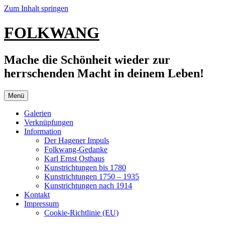
Zum Inhalt springen
FOLKWANG
Mache die Schönheit wieder zur
herrschenden Macht in deinem Leben!
Menü
Galerien
Verknüpfungen
Information
Der Hagener Impuls
Folkwang-Gedanke
Karl Ernst Osthaus
Kunstrichtungen bis 1780
Kunstrichtungen 1750 – 1935
Kunstrichtungen nach 1914
Kontakt
Impressum
Cookie-Richtlinie (EU)