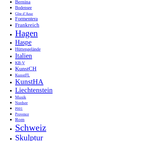
Bernina
Bodensee
Côte d’Azur
Formentera
Frankreich
Hagen
Haspe
Hüttengelände
Italien
KB-V
KunstCH
KunstFL
KunstHA
Liechtenstein
Musik
Nordsee
P001
Provence
Rom
Schweiz
Skulptur