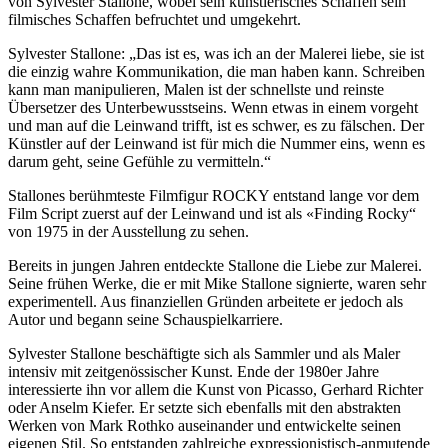
von Sylvester Stallone, wobei sein künstlerisches Schaffen sein
filmisches Schaffen befruchtet und umgekehrt.
Sylvester Stallone: „Das ist es, was ich an der Malerei liebe, sie ist
die einzig wahre Kommunikation, die man haben kann. Schreiben
kann man manipulieren, Malen ist der schnellste und reinste
Übersetzer des Unterbewusstseins. Wenn etwas in einem vorgeht
und man auf die Leinwand trifft, ist es schwer, es zu fälschen. Der
Künstler auf der Leinwand ist für mich die Nummer eins, wenn es
darum geht, seine Gefühle zu vermitteln.“
Stallones berühmteste Filmfigur ROCKY entstand lange vor dem
Film Script zuerst auf der Leinwand und ist als «Finding Rocky“
von 1975 in der Ausstellung zu sehen.
Bereits in jungen Jahren entdeckte Stallone die Liebe zur Malerei.
Seine frühen Werke, die er mit Mike Stallone signierte, waren sehr
experimentell. Aus finanziellen Gründen arbeitete er jedoch als
Autor und begann seine Schauspielkarriere.
Sylvester Stallone beschäftigte sich als Sammler und als Maler
intensiv mit zeitgenössischer Kunst. Ende der 1980er Jahre
interessierte ihn vor allem die Kunst von Picasso, Gerhard Richter
oder Anselm Kiefer. Er setzte sich ebenfalls mit den abstrakten
Werken von Mark Rothko auseinander und entwickelte seinen
eigenen Stil. So entstanden zahlreiche expressionistisch-anmutende