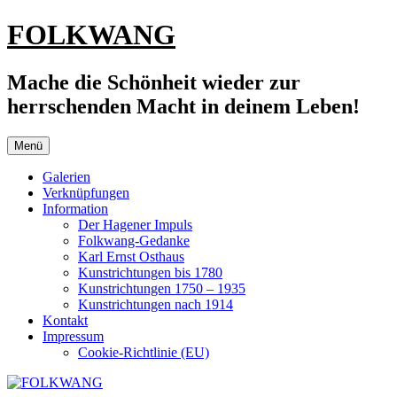
Zum
FOLKWANG
Inhalt
springen
Mache die Schönheit wieder zur
herrschenden Macht in deinem Leben!
Menü
Galerien
Verknüpfungen
Information
Der Hagener Impuls
Folkwang-Gedanke
Karl Ernst Osthaus
Kunstrichtungen bis 1780
Kunstrichtungen 1750 – 1935
Kunstrichtungen nach 1914
Kontakt
Impressum
Cookie-Richtlinie (EU)