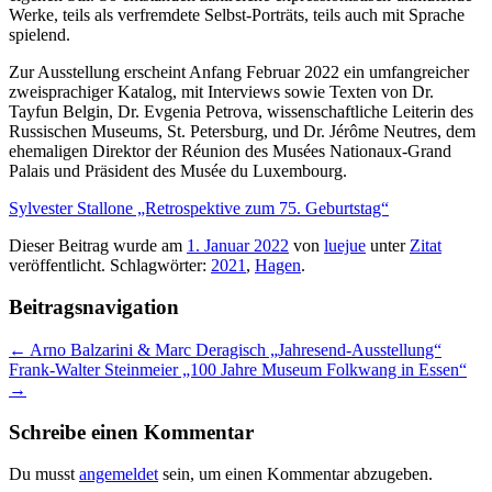
Werke, teils als verfremdete Selbst-Porträts, teils auch mit Sprache
spielend.
Zur Ausstellung erscheint Anfang Februar 2022 ein umfangreicher
zweisprachiger Katalog, mit Interviews sowie Texten von Dr.
Tayfun Belgin, Dr. Evgenia Petrova, wissenschaftliche Leiterin des
Russischen Museums, St. Petersburg, und Dr. Jérôme Neutres, dem
ehemaligen Direktor der Réunion des Musées Nationaux-Grand
Palais und Präsident des Musée du Luxembourg.
Sylvester Stallone „Retrospektive zum 75. Geburtstag“
Dieser Beitrag wurde am
1. Januar 2022
von
luejue
unter
Zitat
veröffentlicht. Schlagwörter:
2021
,
Hagen
.
Beitragsnavigation
←
Arno Balzarini & Marc Deragisch „Jahresend-Ausstellung“
Frank-Walter Steinmeier „100 Jahre Museum Folkwang in Essen“
→
Schreibe einen Kommentar
Du musst
angemeldet
sein, um einen Kommentar abzugeben.