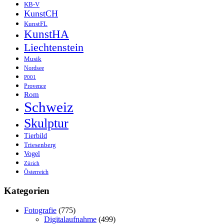
KB-V
KunstCH
KunstFL
KunstHA
Liechtenstein
Musik
Nordsee
P001
Provence
Rom
Schweiz
Skulptur
Tierbild
Triesenberg
Vogel
Zürich
Österreich
Kategorien
Fotografie
(775)
Digitalaufnahme
(499)