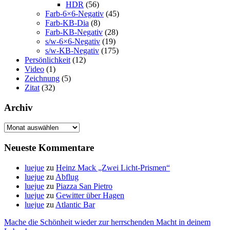
HDR
(56)
Farb-6×6-Negativ
(45)
Farb-KB-Dia
(8)
Farb-KB-Negativ
(28)
s/w-6×6-Negativ
(19)
s/w-KB-Negativ
(175)
Persönlichkeit
(12)
Video
(1)
Zeichnung
(5)
Zitat
(32)
Archiv
Archiv
Neueste Kommentare
luejue
zu
Heinz Mack „Zwei Licht-Prismen“
luejue
zu
Abflug
luejue
zu
Piazza San Pietro
luejue
zu
Gewitter über Hagen
luejue
zu
Atlantic Bar
Mache die Schönheit wieder zur herrschenden Macht in deinem