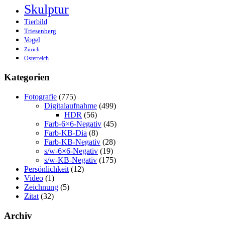
Skulptur
Tierbild
Triesenberg
Vogel
Zürich
Österreich
Kategorien
Fotografie
(775)
Digitalaufnahme
(499)
HDR
(56)
Farb-6×6-Negativ
(45)
Farb-KB-Dia
(8)
Farb-KB-Negativ
(28)
s/w-6×6-Negativ
(19)
s/w-KB-Negativ
(175)
Persönlichkeit
(12)
Video
(1)
Zeichnung
(5)
Zitat
(32)
Archiv