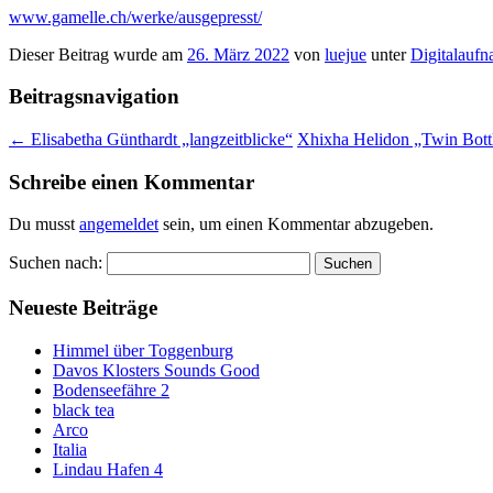
www.gamelle.ch/werke/ausgepresst/
Dieser Beitrag wurde am
26. März 2022
von
luejue
unter
Digitalauf
Beitragsnavigation
←
Elisabetha Günthardt „langzeitblicke“
Xhixha Helidon „Twin Bott
Schreibe einen Kommentar
Du musst
angemeldet
sein, um einen Kommentar abzugeben.
Suchen nach:
Neueste Beiträge
Himmel über Toggenburg
Davos Klosters Sounds Good
Bodenseefähre 2
black tea
Arco
Italia
Lindau Hafen 4