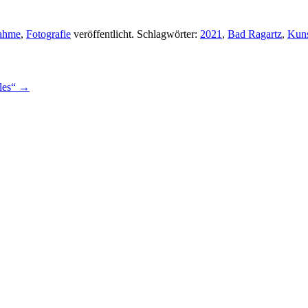
nahme
,
Fotografie
veröffentlicht. Schlagwörter:
2021
,
Bad Ragartz
,
Kun
les“
→