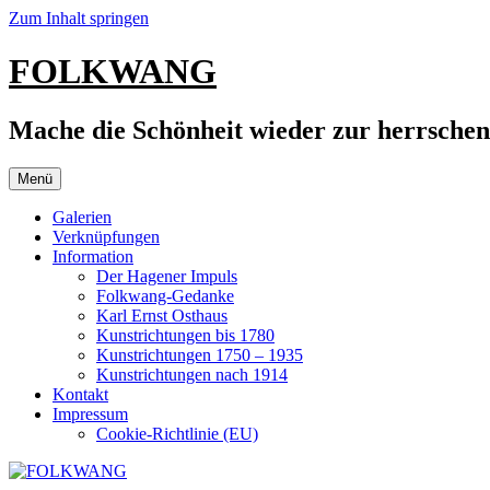
Zum Inhalt springen
FOLKWANG
Mache die Schönheit wieder zur herrsche
Menü
Galerien
Verknüpfungen
Information
Der Hagener Impuls
Folkwang-Gedanke
Karl Ernst Osthaus
Kunstrichtungen bis 1780
Kunstrichtungen 1750 – 1935
Kunstrichtungen nach 1914
Kontakt
Impressum
Cookie-Richtlinie (EU)