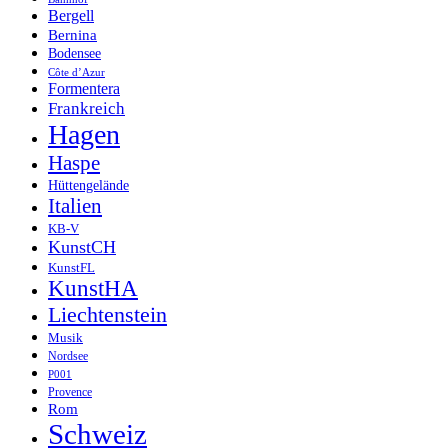
Bergell
Bernina
Bodensee
Côte d’Azur
Formentera
Frankreich
Hagen
Haspe
Hüttengelände
Italien
KB-V
KunstCH
KunstFL
KunstHA
Liechtenstein
Musik
Nordsee
P001
Provence
Rom
Schweiz