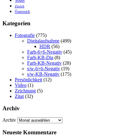
Vogel
Zürich
Österreich
Kategorien
Fotografie
(775)
Digitalaufnahme
(499)
HDR
(56)
Farb-6×6-Negativ
(45)
Farb-KB-Dia
(8)
Farb-KB-Negativ
(28)
s/w-6×6-Negativ
(19)
s/w-KB-Negativ
(175)
Persönlichkeit
(12)
Video
(1)
Zeichnung
(5)
Zitat
(32)
Archiv
Archiv
Neueste Kommentare