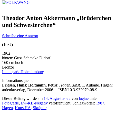
Theodor Anton Akkermann „Brüderchen
und Schwesterchen“
Schreibe eine Antwort
(1987)
1962
hinten: Guss Schmäke D’dorf
160 cm hoch
Bronze
Lennepark Hohenlimburg
Informationsquelle:
Friesen, Hans; Holtmann, Petra
:
HagenKunst
. 1. Auflage. Hagen:
ardenkuverlag, Dezember 2006. – ISBN10 3-932070-08-9
Dieser Beitrag wurde am
14. August 2022
von
luejue
unter
Fotografie
,
s/w-KB-Negativ
veröffentlicht. Schlagwörter:
1987
,
Hagen
,
KunstHA
,
Skulptur
.