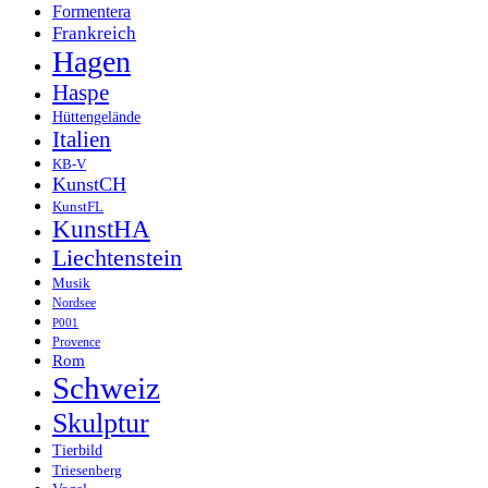
Formentera
Frankreich
Hagen
Haspe
Hüttengelände
Italien
KB-V
KunstCH
KunstFL
KunstHA
Liechtenstein
Musik
Nordsee
P001
Provence
Rom
Schweiz
Skulptur
Tierbild
Triesenberg