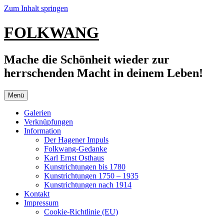
Zum Inhalt springen
FOLKWANG
Mache die Schönheit wieder zur
herrschenden Macht in deinem Leben!
Menü
Galerien
Verknüpfungen
Information
Der Hagener Impuls
Folkwang-Gedanke
Karl Ernst Osthaus
Kunstrichtungen bis 1780
Kunstrichtungen 1750 – 1935
Kunstrichtungen nach 1914
Kontakt
Impressum
Cookie-Richtlinie (EU)