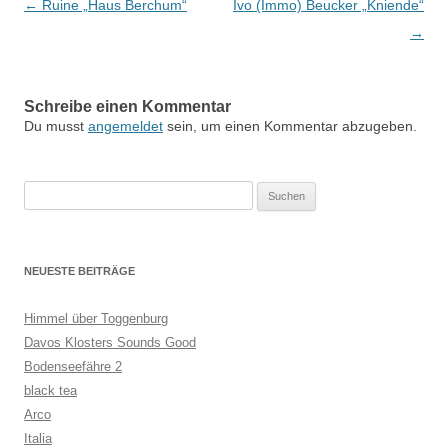
Beitragsnavigation
←
Ruine „Haus Berchum“
Ivo (Immo) Beucker „Kniende“
→
Schreibe einen Kommentar
Du musst
angemeldet
sein, um einen Kommentar abzugeben.
Suchen
nach:
NEUESTE BEITRÄGE
Himmel über Toggenburg
Davos Klosters Sounds Good
Bodenseefähre 2
black tea
Arco
Italia