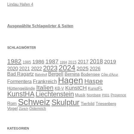
Lindau Hafen 4
Ausgewählte Schlagwörter & Seiten
SCHLAGWÖRTER
1982
1987
2018
1986
2019
2017
1985
2015
1994
2024
2023
2025
2020
2021
2022
2026
Bad Ragartz
Bergell
Bernina
Bodensee
Bahnhof
Côte d’Azur
Hagen
Haspe
Frankreich
Formentera
Italien
KunstCH
Hüttengelände
KB-V
KunstFL
KunstHA
Liechtenstein
Musik
Nordsee
Provence
P001
Schweiz
Skulptur
Rom
Tierbild
Triesenberg
Vogel
Österreich
Zürich
KATEGORIEN