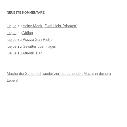
NEUESTE KOMMENTARE
luejue
zu
Heinz Mack „Zwei Licht-Prismen“
luejue
zu
Abflug
luejue
zu
Piazza San Pietro
luejue
zu
Gewitter über Hagen
luejue
zu
Atlantic Bar
Mache die Schönheit wieder zur herrschenden Macht in deinem
Leben!